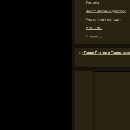
Реклама
Анкета Антонина Долохова
Чешем языки господа!)
Или...или...
Я знаю 5...
»
~Гарри Поттер и Таинствен