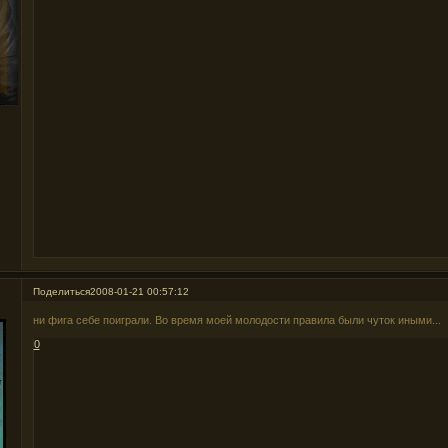
Поделиться
2008-01-21 00:57:12
ни фига себе поиграли. Во время моей молодости правила были чуток иными...
0