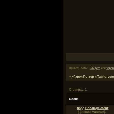
Привет, Гость!
Войдите
или
зарег
»
~Гарри Поттер и Таинствен
Страница:
1
Слова
Лорд Волан-де-Морт
┼╬Frantic Murderer╬┼