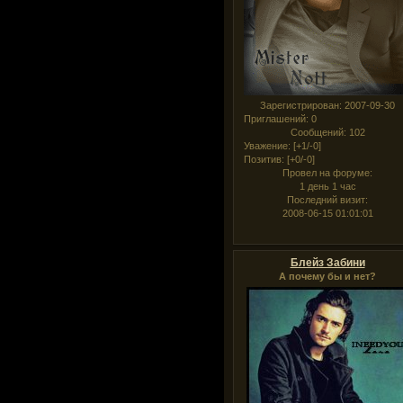
Зарегистрирован
: 2007-09-30
Приглашений:
0
Сообщений:
102
Уважение:
[+1/-0]
Позитив:
[+0/-0]
Провел на форуме:
1 день 1 час
Последний визит:
2008-06-15 01:01:01
Блейз Забини
А почему бы и нет?