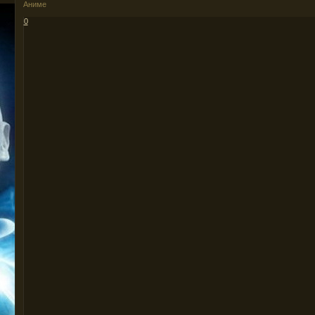
Аниме
0