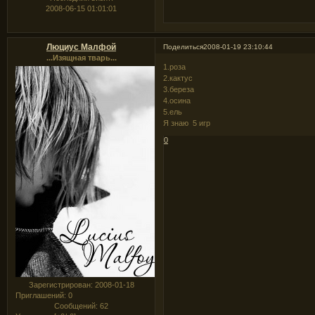
2008-06-15 01:01:01
Люциус Малфой
Поделиться
2008-01-19 23:10:44
...Изящная тварь...
1.роза
2.кактус
3.береза
4.осина
5.ель
Я знаю 5 игр
0
Зарегистрирован
: 2008-01-18
Приглашений:
0
Сообщений:
62