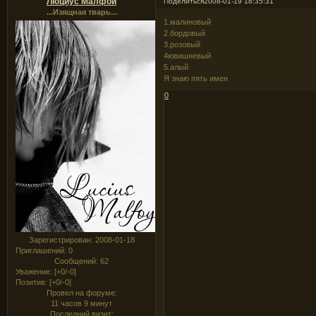
Люциус Малфой
Поделиться
2008-01-19 18:35:31
...Изящная тварь...
1.малиновый
2.бордовый
3.розовый
4ювишневый
5.алый
Я знаю пять имен
0
Зарегистрирован
: 2008-01-18
Приглашений:
0
Сообщений:
62
Уважение:
[+0/-0]
Позитив:
[+0/-0]
Провел на форуме:
11 часов 9 минут
Последний визит: