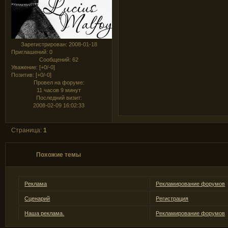
Зарегистрирован
: 2008-01-18
Приглашений:
0
Сообщений:
62
Уважение:
[+0/-0]
Позитив:
[+0/-0]
Провел на форуме:
11 часов 9 минут
Последний визит:
2008-02-09 16:02:33
Страница:
1
Похожие темы
Реклама
Рекламирование форумов
Сценарий
Регистрация
Наша реклама.
Рекламирование форумов