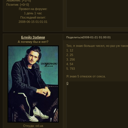
Уважение:
[+1/-0]
Позитив:
[+0/-0]
Провел на форуме:
1 день 1 час
Последний визит:
2008-06-15 01:01:01
Блейз Забини
Поделиться
2008-01-21 01:00:01
А почему бы и нет?
Тео, я знаю больше чисел, но раз уж такое
1. 12
2. 25
3. 256
4. 54
5. 793
Я знаю 5 отмазок от секса.
0
Откуда:
od.ua