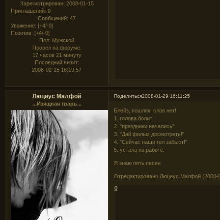
Зарегистрирован
: 2008-01-15
Приглашений:
0
Сообщений:
47
Уважение:
[+4/-0]
Позитив:
[+4/-0]
Пол:
Мужской
Провел на форуме:
17 часов 21 минуту
Последний визит:
2008-02-15 16:19:57
Люциус Малфой
Поделиться
2008-01-29 16:11:25
...Изящная тварь...
Блейз, пошляк, слов нет!
1. голова болит
2. "праздники начались"
3. "Дай фильм досмотреть!"
4. "Сейчас наши гол забьют!"
5. устала на работе.
Я знаю пять песен
Отредактировано Люциус Малфой (2008-01
0