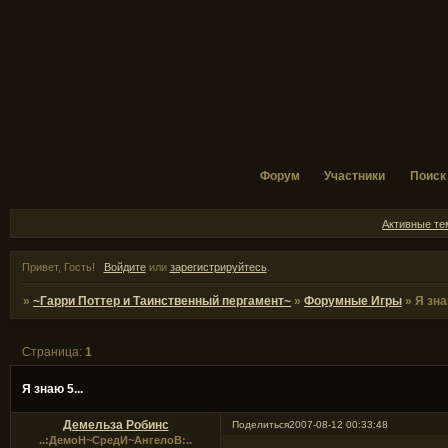
Форум
Участники
Поиск
Активные т
Привет, Гость!
Войдите
или
зарегистрируйтесь
.
»
~Гарри Поттер и Таинственный пергамент~
»
Форумные Игры
»
Я зна
Страница:
1
Я знаю 5...
Демельза Робинс
Поделиться
2007-08-12 00:33:48
..:ДемоН~СредИ~АнгелоВ:..