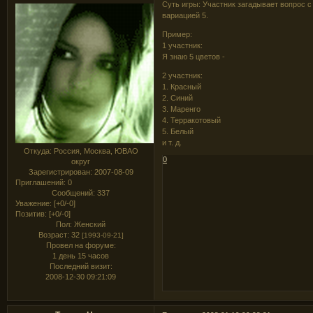
Суть игры: Участник загадывает вопрос с
вариацией 5.
Пример:
1 участник:
Я знаю 5 цветов -
2 участник:
1. Красный
2. Синий
3. Маренго
4. Терракотовый
5. Белый
и т. д.
Откуда:
Россия, Москва, ЮВАО
0
округ
Зарегистрирован
: 2007-08-09
Приглашений:
0
Сообщений:
337
Уважение:
[+0/-0]
Позитив:
[+0/-0]
Пол:
Женский
Возраст:
32
[1993-09-21]
Провел на форуме:
1 день 15 часов
Последний визит:
2008-12-30 09:21:09