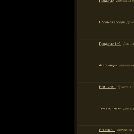
Продолжи
Демельза Р
Обламая соседа
Деме
Продолжи №2.
Демель
Ассоциации
Демельза
Или...или...
Демельза 
Текст из песни
Демель
Я знаю 5...
Демельза 