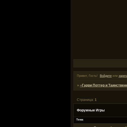
Привет, Гость!
Войдите
или
зарег
»
~Гарри Поттер и Таинствен
Страница:
1
Форумные Игры
Тема