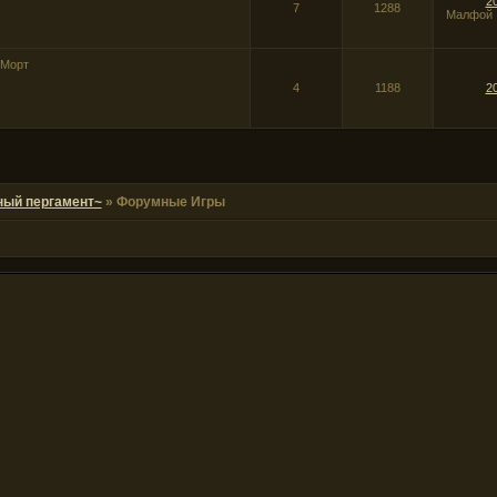
2
7
1288
Малфой
-Морт
4
1188
2
ный пергамент~
»
Форумные Игры