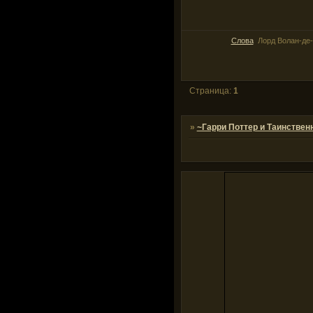
Слова
Лорд Волан-де
Страница:
1
»
~Гарри Поттер и Таинствен