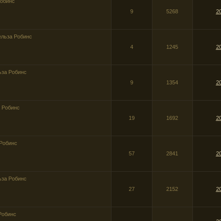
обинс
9
5268
2
льза Робинс
4
1245
2
за Робинс
9
1354
2
 Робинс
19
1692
2
Робинс
57
2841
2
за Робинс
27
2152
2
Робинс