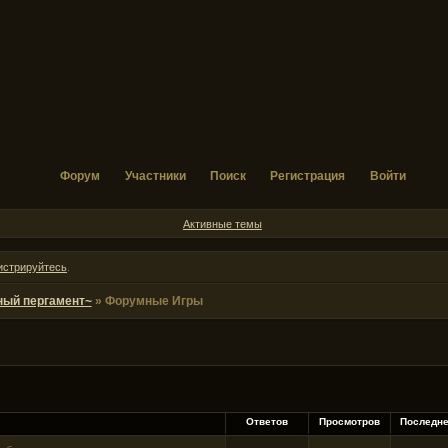
Форум
Участники
Поиск
Регистрация
Войти
Активные темы
истрируйтесь
.
ный пергамент~
»
Форумные Игры
Ответов
Просмотров
Последн