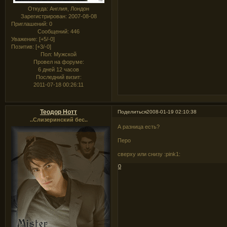
Откуда:
Англия, Лондон
Зарегистрирован
: 2007-08-08
Приглашений:
0
Сообщений:
446
Уважение:
[+5/-0]
Позитив:
[+3/-0]
Пол:
Мужской
Провел на форуме:
6 дней 12 часов
Последний визит:
2011-07-18 00:26:11
Теодор Нотт
Поделиться
2008-01-19 02:10:38
..Слизеринский бес..
А разница есть?
Перо
сверху или снизу :pink1:
0