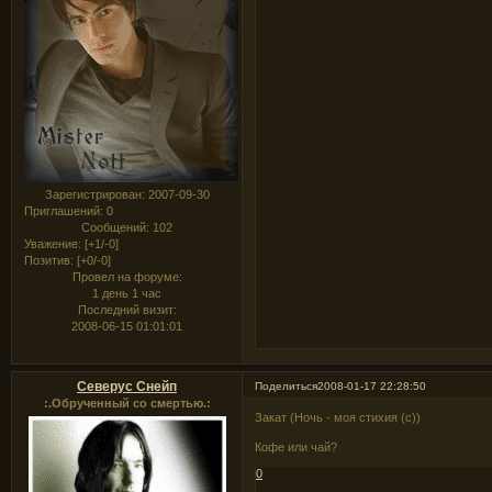
Зарегистрирован
: 2007-09-30
Приглашений:
0
Сообщений:
102
Уважение:
[+1/-0]
Позитив:
[+0/-0]
Провел на форуме:
1 день 1 час
Последний визит:
2008-06-15 01:01:01
Северус Снейп
Поделиться
2008-01-17 22:28:50
:.Обрученный со смертью.:
Закат (Ночь - моя стихия (с))
Кофе или чай?
0