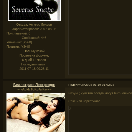
Откуда:
Англия, Лондон
Зарегистрирован
: 2007-08-08
Приглашений:
0
Сообщений:
446
Уважение:
[+5/-0]
Позитив:
[+3/-0]
Пол:
Мужской
Провел на форуме:
6 дней 12 часов
Последний визит:
2011-07-18 00:26:11
Беллатрикс Лестрендж
Поделиться
2008-01-19 01:02:28
>>>АрИсТоКрАтКа<<<
Разум ( чувства всегда могут быть ошиб
Секс или наркотики?
0