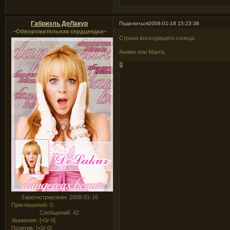
Габриэль ДеЛакур
Поделиться
2008-01-18 15:23:38
~Обворожительная сердцеедка~
Страна восходящего солнца.
Аниме или Манга
0
Зарегистрирован
: 2008-01-16
Приглашений:
0
Сообщений:
42
Уважение:
[+0/-0]
Позитив:
[+0/-0]