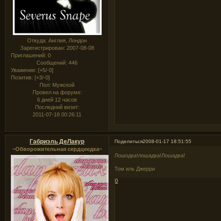
Откуда:
Англия, Лондон
Зарегистрирован
: 2007-08-08
Приглашений:
0
Сообщений:
446
Уважение:
[+5/-0]
Позитив:
[+3/-0]
Пол:
Мужской
Провел на форуме:
6 дней 12 часов
Последний визит:
2011-07-18 00:26:11
Габриэль ДеЛакур
Поделиться
2008-01-17 18:51:55
~Обворожительная сердцеедка~
Лошодка!лошадка!Лошадка!
Том иль Джерри
0