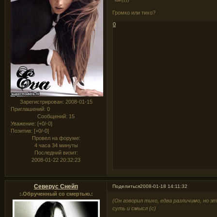
Громко или тихо?
0
Зарегистрирован
: 2008-01-15
Приглашений:
0
Сообщений:
15
Уважение:
[+0/-0]
Позитив:
[+0/-0]
Провел на форуме:
4 часа 34 минуты
Последний визит:
2008-01-22 20:32:23
Северус Снейп
Поделиться
2008-01-18 14:11:32
:.Обрученный со смертью.:
(Он говорил тихо, едва различимо, но э
суть и смысл (с)