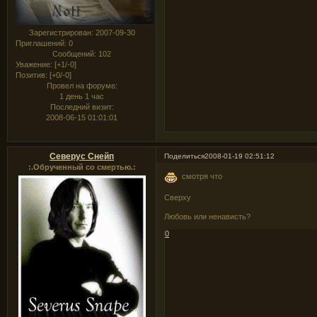
Зарегистрирован
: 2007-09-30
Приглашений:
0
Сообщений:
102
Уважение:
[+1/-0]
Позитив:
[+0/-0]
Провел на форуме:
1 день 1 час
Последний визит:
2008-06-15 01:01:01
Северус Снейп
Поделиться
2008-01-19 02:51:12
:.Обрученный со смертью.:
смотря что
Сверху
Любовь или ненависть?
0