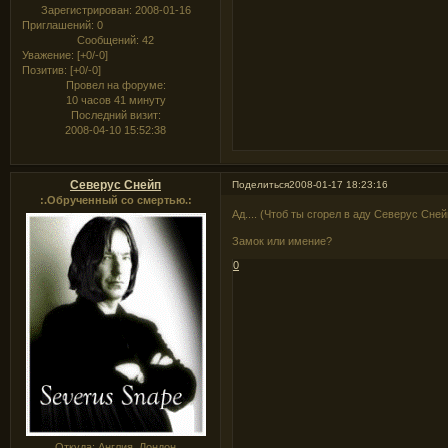
Зарегистрирован
: 2008-01-16
Приглашений:
0
Сообщений:
42
Уважение:
[+0/-0]
Позитив:
[+0/-0]
Провел на форуме:
10 часов 41 минуту
Последний визит:
2008-04-10 15:52:38
Северус Снейп
Поделиться
2008-01-17 18:23:16
:.Обрученный со смертью.:
Ад.... (Чтоб ты сгорел в аду Северус Сне
Замок или имение?
0
Откуда:
Англия, Лондон