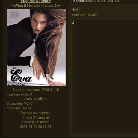
Eugenie Descure
Поделиться
2008-01-15 23:47:34
-=(What if I forgive the past?)=-
Небо!
Кино или театр?
0
Зарегистрирован
: 2008-01-15
Приглашений:
0
Сообщений:
15
Уважение:
[+0/-0]
Позитив:
[+0/-0]
Провел на форуме:
4 часа 34 минуты
Последний визит:
2008-01-22 20:32:23