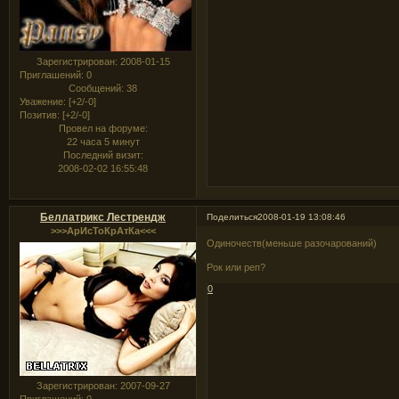
Зарегистрирован
: 2008-01-15
Приглашений:
0
Сообщений:
38
Уважение:
[+2/-0]
Позитив:
[+2/-0]
Провел на форуме:
22 часа 5 минут
Последний визит:
2008-02-02 16:55:48
Беллатрикс Лестрендж
Поделиться
2008-01-19 13:08:46
>>>АрИсТоКрАтКа<<<
Одиночеств(меньше разочарований)
Рок или реп?
0
Зарегистрирован
: 2007-09-27
Приглашений:
0