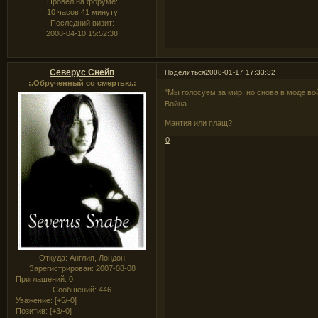
Провел на форуме:
10 часов 41 минуту
Последний визит:
2008-04-10 15:52:38
Северус Снейп
Поделиться
2008-01-17 17:33:32
:.Обрученный со смертью.:
"Мы голосуем за мир, но снова в моде войн
Война
Мантия или плащ?
0
Откуда:
Англия, Лондон
Зарегистрирован
: 2007-08-08
Приглашений:
0
Сообщений:
446
Уважение:
[+5/-0]
Позитив:
[+3/-0]