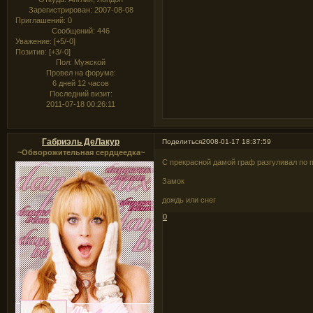
Зарегистрирован
: 2007-08-08
Приглашений:
0
Сообщений:
446
Уважение:
[+5/-0]
Позитив:
[+3/-0]
Пол:
Мужской
Провел на форуме:
6 дней 12 часов
Последний визит:
2011-07-18 00:26:11
Габриэль ДеЛакур
Поделиться
2008-01-17 18:37:59
~Обворожительная сердцеедка~
С прекрасной дамой граф разгуливал по па
Замок
дождь или снег
0