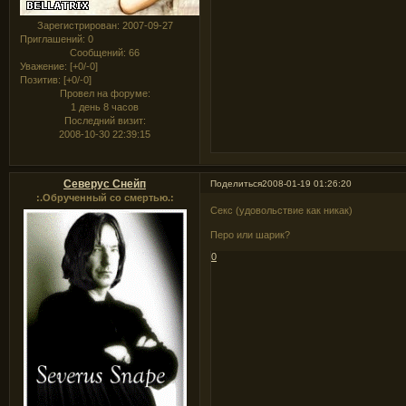
Зарегистрирован
: 2007-09-27
Приглашений:
0
Сообщений:
66
Уважение:
[+0/-0]
Позитив:
[+0/-0]
Провел на форуме:
1 день 8 часов
Последний визит:
2008-10-30 22:39:15
Северус Снейп
Поделиться
2008-01-19 01:26:20
:.Обрученный со смертью.:
Секс (удовольствие как никак)
Перо или шарик?
0