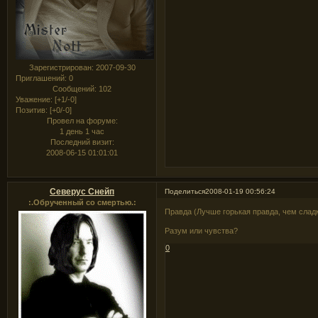
Зарегистрирован
: 2007-09-30
Приглашений:
0
Сообщений:
102
Уважение:
[+1/-0]
Позитив:
[+0/-0]
Провел на форуме:
1 день 1 час
Последний визит:
2008-06-15 01:01:01
Северус Снейп
Поделиться
2008-01-19 00:56:24
:.Обрученный со смертью.:
Правда (Лучше горькая правда, чем слад
Разум или чувства?
0