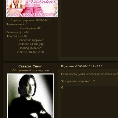
Зарегистрирован
: 2008-01-16
Приглашений:
0
Сообщений:
42
Уважение:
[+0/-0]
Позитив:
[+0/-0]
Провел на форуме:
10 часов 41 минуту
Последний визит:
2008-04-10 15:52:38
Северус Снейп
Поделиться
2008-01-18 17:44:26
:.Обрученный со смертью.:
Реальность (хотя человек не человек когда
Загадка или открытость?
0