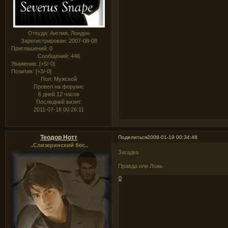
Откуда:
Англия, Лондон
Зарегистрирован
: 2007-08-08
Приглашений:
0
Сообщений:
446
Уважение:
[+5/-0]
Позитив:
[+3/-0]
Пол:
Мужской
Провел на форуме:
6 дней 12 часов
Последний визит:
2011-07-18 00:26:11
Теодор Нотт
Поделиться
2008-01-19 00:34:48
..Слизеринский бес..
Загадка
Правда или Ложь
0