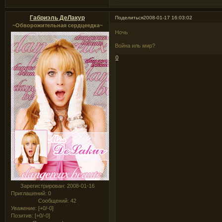
Габриэль ДеЛакур
Поделиться
2008-01-17 16:03:02
~Обворожительная сердцеедка~
Ночь
Война иль мир?
0
Зарегистрирован
: 2008-01-16
Приглашений:
0
Сообщений:
42
Уважение:
[+0/-0]
Позитив:
[+0/-0]