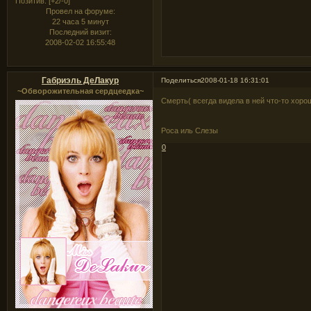
Позитив:
[+2/-0]
Провел на форуме:
22 часа 5 минут
Последний визит:
2008-02-02 16:55:48
Габриэль ДеЛакур
Поделиться
2008-01-18 16:31:01
~Обворожительная сердцеедка~
Смерть( всегда видела в ней что-то хоро
Роса иль Слезы
0