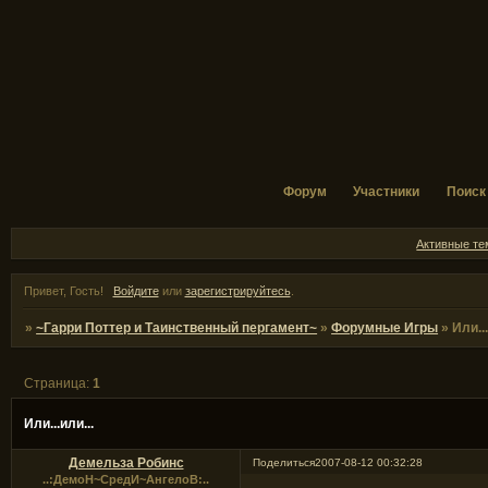
Форум
Участники
Поиск
Активные т
Привет, Гость!
Войдите
или
зарегистрируйтесь
.
»
~Гарри Поттер и Таинственный пергамент~
»
Форумные Игры
»
Или...
Страница:
1
Или...или...
Демельза Робинс
Поделиться
2007-08-12 00:32:28
..:ДемоН~СредИ~АнгелоВ:..