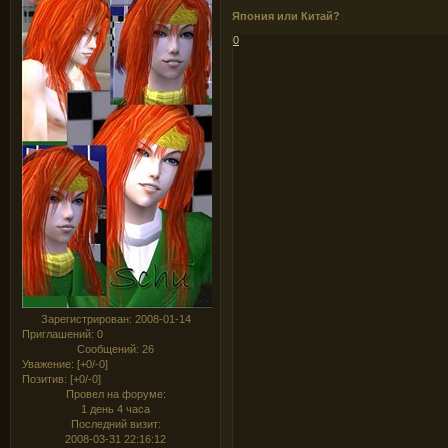
Япония или Китай?
0
Зарегистрирован
: 2008-01-14
Приглашений:
0
Сообщений:
26
Уважение:
[+0/-0]
Позитив:
[+0/-0]
Провел на форуме:
1 день 4 часа
Последний визит:
2008-03-31 22:16:12