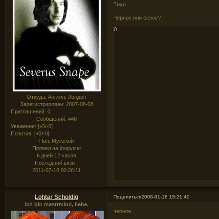
Тихо
Черное или белое?
0
Откуда:
Англия, Лондон
Зарегистрирован
: 2007-08-08
Приглашений:
0
Сообщений:
446
Уважение:
[+5/-0]
Позитив:
[+3/-0]
Пол:
Мужской
Провел на форуме:
6 дней 12 часов
Последний визит:
2011-07-18 00:26:11
Lohtar Schuldig
Поделиться
2008-01-18 15:21:40
Ich bin mastrmind, liebe.
черное