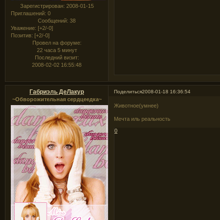
Зарегистрирован
: 2008-01-15
Приглашений:
0
Сообщений:
38
Уважение:
[+2/-0]
Позитив:
[+2/-0]
Провел на форуме:
22 часа 5 минут
Последний визит:
2008-02-02 16:55:48
Габриэль ДеЛакур
Поделиться
2008-01-18 16:36:54
~Обворожительная сердцеедка~
Животное(умнее)
Мечта иль реальность
0