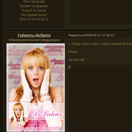
Пол:
Мужской
Провел на форуме:
6 дней 12 часов
Последний визит:
2011-07-18 00:26:11
Габриэль ДеЛакур
Поделиться
2008-01-17 17:58:13
~Обворожительная сердцеедка~
....Гордо скину плащ, в даль направлю взор
Плащ
ад или рай
0