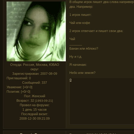
В общем игрок пишет два слова напривер
два. Например:
1 игрок пишет:
Чай или кофе
2 игрок отвечает и пишет свои два:
Чай
_______
Банан или яблоко?
Ну и т.д.
Откуда:
Россия, Москва, ЮВАО
Я начинаю:
округ
Небо или земля?
Зарегистрирован
: 2007-08-09
Приглашений:
0
0
Сообщений:
337
Уважение:
[+0/-0]
Позитив:
[+0/-0]
Пол:
Женский
Возраст:
32
[1993-09-21]
Провел на форуме:
1 день 15 часов
Последний визит:
2008-12-30 09:21:09