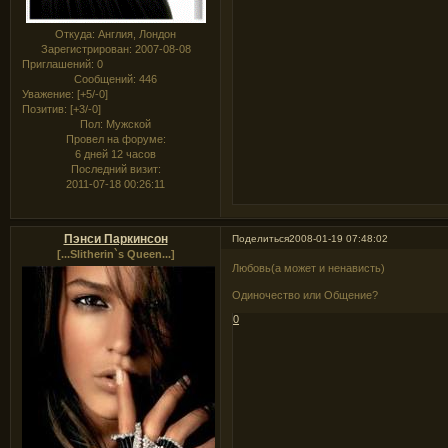
Откуда:
Англия, Лондон
Зарегистрирован
: 2007-08-08
Приглашений:
0
Сообщений:
446
Уважение:
[+5/-0]
Позитив:
[+3/-0]
Пол:
Мужской
Провел на форуме:
6 дней 12 часов
Последний визит:
2011-07-18 00:26:11
Пэнси Паркинсон
Поделиться
2008-01-19 07:48:02
[...Slitherin`s Queen...]
Любовь(а может и ненависть)
Одиночество или Общение?
0