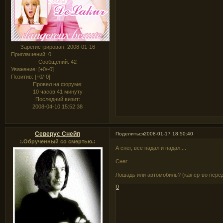
Зарегистрирован
: 2008-01-16
Приглашений:
0
Сообщений:
42
Уважение:
[+0/-0]
Позитив:
[+0/-0]
Провел на форуме:
10 часов 41 минуту
Последний визит:
2008-04-10 15:52:38
Северус Снейп
Поделиться
2008-01-17 18:50:40
:.Обрученный со смертью.:
А снег, все падал и падал....
Снег
Лошадь или автомобиль? (как ср-во пере
0