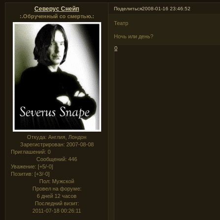
Северус Снейп
Поделиться
2008-01-16 23:46:52
:.Обрученный со смертью.:
Театр
Ночь или день?
0
Откуда:
Англия, Лондон
Зарегистрирован
: 2007-08-08
Приглашений:
0
Сообщений:
446
Уважение:
[+5/-0]
Позитив:
[+3/-0]
Пол:
Мужской
Провел на форуме:
6 дней 12 часов
Последний визит:
2011-07-18 00:26:11