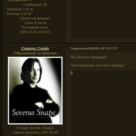
Сообщений:
66
Уважение:
[+0/-0]
Позитив:
[+0/-0]
Провел на форуме:
1 день 8 часов
Последний визит:
2008-10-30 22:39:15
Северус Снейп
Поделиться
2008-01-19 15:07:27
:.Обрученный со смертью.:
Рок (больше нравицца)
Простоквашино или Том и Джерри?
0
Откуда:
Англия, Лондон
Зарегистрирован
: 2007-08-08