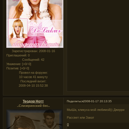
Зарегистрирован
: 2008-01-16
Приглашений:
0
Сообщений:
42
Уважение:
[+0/-0]
Позитив:
[+0/-0]
Провел на форуме:
10 часов 41 минуту
Последний визит:
2008-04-10 15:52:38
Теодор Нотт
Поделиться
2008-01-17 20:13:35
..Слизеринский бес..
МыШа, кликуха мой любимой)) Джерри
Рассвет или Закат
0