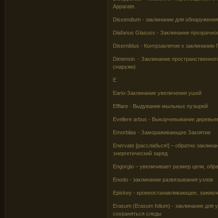
Apparate.
Dissendium - заклинание для обнаружени
Diafanus Glasuss - Заклинание прозрачно
Diserniblus - Контрзаклятие к заклинанию
Dimensio - Заклинание пространственног
снаружи)
E
Eario-Заклинание увеличения ушей
Efflare - Выдувание мыльных пузырей
Evellere arbus - Выкорчевывание деревье
Emorbilas - Замораживающее Заклятие
Enervate [расслабься!] – обратно закли
энергетический заряд.
Engorgio – увеличивает размер цели, обра
Enodo - заклинание развязывания узлов
Episkey - кровеостанавливающее, заживл
Erasum (Erasum folium) - заклинание для 
сохраняться следы