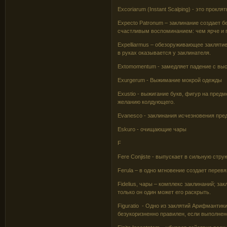
Excoriarum (Instant Scalping) - это прок
Expecto Patronum – заклинание создает б
счастливым воспоминанием: чем ярче и п
Expelliarmus – обезоруживающее заклятие
в руках оказывается у заклинателя.
Extomomentum - замедляет падение с выс
Exurgerum - Выжимание мокрой одежды
Exustio - выжигание букв, фигур на пред
желанию колдующего.
Evanesco - заклинания исчезновения пре
Eskuro - очищающие чары
F
Fere Conjiste - выпускает в сильную стру
Ferula – в одно мгновение создает перевя
Fidelius, чары – комплекс заклинаний; за
только он один может его раскрыть.
Figuratio - Одно из заклятий Арифмантик
безукоризненно правилен, если выполнен