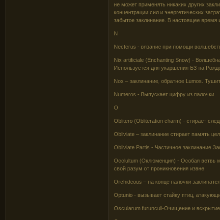
не может применять никаких других закли
концентрации сил и энергетических затра
забытое заклинание. В настоящее время
N
Necterus - вязание при помощи волшебств
Nix artificiale (Enchanting Snow) - Волше
Используется для укаршения БЗ на Рожд
Nox – заклинание, обратное Lumos. Тушит
Numeros - Выпускает цифру из палочки
O
Oblitero (Obliteration charm) - стирает сле
Obliviate – заклинание стирает память цел
Obliviate Partis - Частичное заклинание
Occlultum (Оклюменция) - Особая ветвь м
свой разум от проникновения извне
Orchideous – на конце палочки заклинате
Optunio - вызывает стайку птиц, атакующ
Oscularum furunculi-Очищение и вскрыти