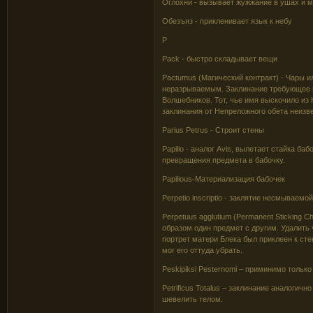
Оглохни - вызывает жужжание в ушах и 
Обезъяз - прикленивает язык к небу
P
Pack - быстро складывает вещи
Pactumus (Магический контракт) - Чары и
неразрываемым. Заклинание требующее вы
Волшебников. Тот, чье имя выскочило из К
заклинания от Непреложного обета неизве
Parius Petrus - Строит стены
Papilio - аналог Avis, вылетает стайка б
превращения предмета в бабочку.
Papilious-Материализация бабочек
Perpetio inscriptio - заклятие несмываемо
Perpetuus agglutium (Permanent Sticking
образом один предмет с другим. Удалить 
портрет матери Блека был приклеен к ст
мог его оттуда убрать.
Peskipiksi Pesternomi – приминимо только
Petrificus Totalus – заклинание аналогичн
шевелить телом.