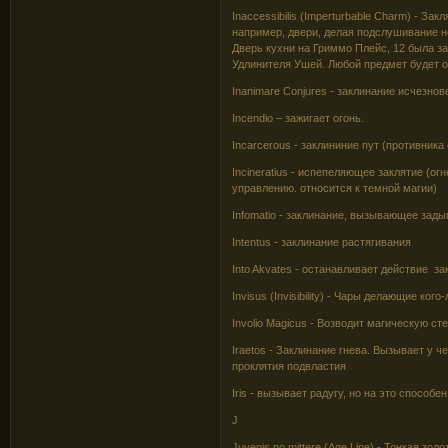
Inaccessibilis (Imperturbable Charm) - З
например, двери, делая подслушивание 
Дверь кухни на Гриммо Плейс, 12 была 
Удлинителя Ушей. Любой предмет будет о
Inanimare Conjures - заклинание исчезнов
Incendio – зажигает огонь.
Incarcerous - заклининие пут (противник
Incineratius - испепеляющее заклятие (о
управлению. относится к темной магии)
Infomatio - заклинание, вызывающее зад
Intentus - заклинание растягивания
Into Akvates - останавливает действие за
Invisus (Invisibility) - Чары делающие ко
Involio Magicus - Возводит магическую ст
Iraetos - Заклинание гнева. Вызывает у
проклятия подвластия
Iris - вызывает радугу, но на это способен
J
Juvenis no mittere (Age Line) - Тонкая зо