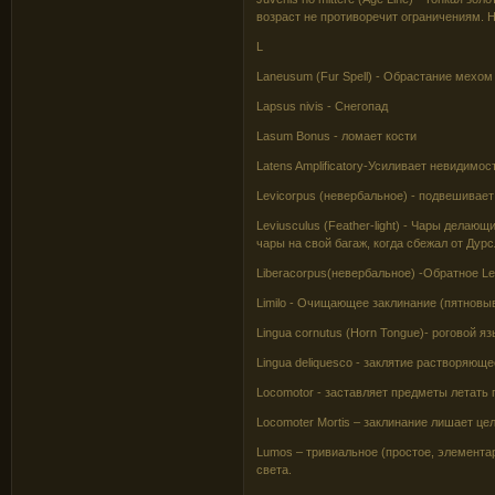
возраст не противоречит ограничениям. Н
L
Laneusum (Fur Spell) - Обрастание мехом
Lapsus nivis - Снегопад
Lasum Bonus - ломает кости
Latens Amplificatory-Усиливает невидимо
Levicorpus (невербальное) - подвешивает
Leviusculus (Feather-light) - Чары дела
чары на свой багаж, когда сбежал от Дурс
Liberacorpus(невербальное) -Обратное Le
Limilo - Очищающее заклинание (пятновы
Lingua cornutus (Horn Tongue)- роговой 
Lingua deliquesco - заклятие растворяюще
Locomotor - заставляет предметы летать 
Locomoter Mortis – заклинание лишает це
Lumos – тривиальное (простое, элемента
света.