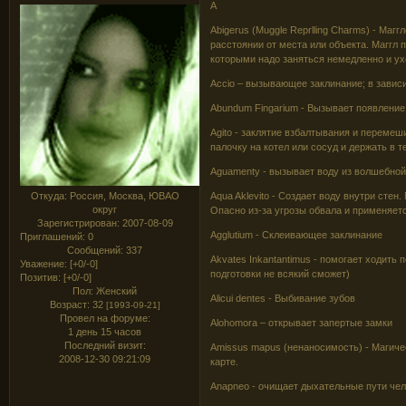
А
Abigerus (Muggle Reprlling Charms) - Маг
расстоянии от места или объекта. Маггл
которыми надо заняться немедленно и ух
Accio – вызывающее заклинание; в завис
Abundum Fingarium - Вызывает появление
Agito - заклятие взбалтывания и переме
палочку на котел или сосуд и держать в 
Aguamenty - вызывает воду из волшебной
Откуда:
Россия, Москва, ЮВАО
Aqua Aklevito - Создает воду внутри стен
округ
Опасно из-за угрозы обвала и применяет
Зарегистрирован
: 2007-08-09
Agglutium - Склеивающее заклинание
Приглашений:
0
Сообщений:
337
Akvates Inkantantimus - помогает ходить п
Уважение:
[+0/-0]
подготовки не всякий сможет)
Позитив:
[+0/-0]
Пол:
Женский
Aliсui dentes - Выбивание зубов
Возраст:
32
[1993-09-21]
Провел на форуме:
Alohomora – открывает запертые замки
1 день 15 часов
Последний визит:
Amissus mapus (ненаносимость) - Магиче
2008-12-30 09:21:09
карте.
Anapneo - очищает дыхательные пути че