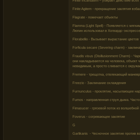
Finite Incantatem – убирает действие все
Finite Agitem - прекращение заклятия взб
Flagrate - помечает объекты
Flamma (Light Spell) - Появляется с мяг
Люпин использовал в Хогвардс-экспрессе
Florabellio - Вызывает вырастание цветов
Forficula secare (Severing charm) - закли
Fraudis visus (Disillusionment Charm) - 
они накладываются на человека, объект чу
невидимым, а просто сливается с окружа
Fremere - трещотка, отвлекающий маневр
Freezio - Заклинание охлаждения
Furnunculus - проклятие, насылающее на
Fumos - направленная струя дыма. Часто
Fimasucer - грязевой поток из волшебной
Foverus - согревающее заклятие
G
Garlikanis - Чесночное заклятие против 