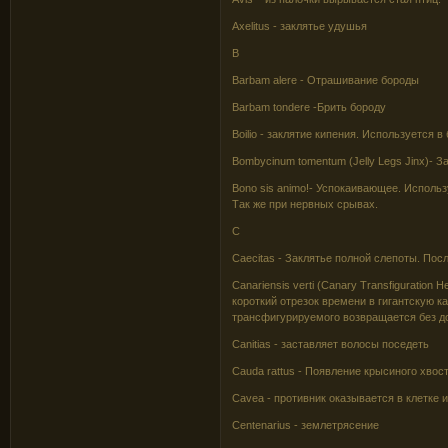
Axelitus - заклятье удушья
B
Barbam alere - Отрашивание бороды
Barbam tondere -Брить бороду
Boilio - заклятие кипения. Используется 
Bombycinum tomentum (Jelly Legs Jinx)- З
Bono sis animo!- Успокаивающее. Исполь
Так же при нервных срывах.
C
Caecitas - Заклятье полной слепоты. Пос
Сanariensis verti (Canary Transfiguration
короткий отрезок времени в гигантскую к
трансфигурируемого возвращается без д
Canitias - заставляет волосы поседеть
Cauda rattus - Появление крысиного хвос
Cavea - противник оказывается в клетке 
Centenarius - землетрясение