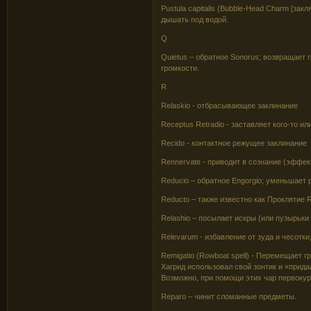
Pustula capitalis (Bubble-Head Charm [за
дышать под водой.
Q
Quietus – обратное Sonorus; возвращает 
громкости.
R
Relaskio - отбрасывающее заклинание
Receptus Retradio - заставляет кого-то и
Recido - контактное режущее заклинание
Rennervate - приводит в сознание (эффе
Reducio – обратное Engorgio; уменьшает 
Reducto – также известно как Проклятие R
Relashio – посылает искры (или пузырьки 
Relevarum - избавление от зуда и чесотки
Remigatio (Rowboat spell) - Перемещает г
Хагрид использовал свой зонтик и «прида
Возможно, при помощи этих чар первокурс
Reparo – чинит сломанные предметы.