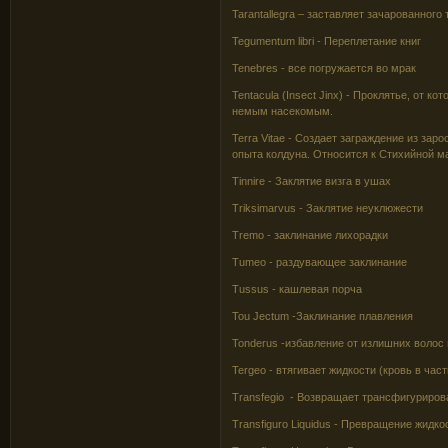
Tarantallegra – заставляет зачарованного
Tegumentum libri - Переплетание книг
Tenebres - все погружается во мрак
Tentacula (Insect Jinx) - Проклятье, от 
немым насекомым.
Terra Vitae - Создает заграждение из заро
опыта колдуна. Относится к Стихийной м
Tinnire - Заклятие визга в ушах
Triksimarvus - Заклятие неуклюжести
Tremo - заклинание лихорадки
Tumeo - раздувающее заклинание
Tussus - кашлевая порча
Tou Jectum -Заклинание плавления
Tonderus -избавление от излишних волос
Tergeo - втягивает жидкости (кровь в ча
Transfegio - Возвращает трансфигуриро
Transfiguro Liquidus - Превращение жидко