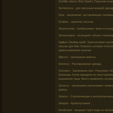
Scintilla rubeus (Red Sparks ["красная ис
Secheresse - для просушки мокрой одеж
Seta - заклинание, заставляющее челове
Scabies - заклятие чесотки
Serpensortia – выбрасывает змею из конц
Sectusempra - испещряет объект глубок
Sigillum (Sealing spell) -Запечатывает р
письмо для Мак Гонагалл, которое относил
прикосновением палочки
Silencio - заклинание немоты
Solverus - Распарывание одежды
Somnium - Заклинание грез. Погружает о
близнецы Уизли наводили на свои коробк
выражение лица. Много применять не рек
Sonorus – заклинание увеличивает громк
quietus
Sobrius - Отрезвляющее и антипохмельно
Sanguis - Кровопускание
Sordissium - мощная струя воды из палоч