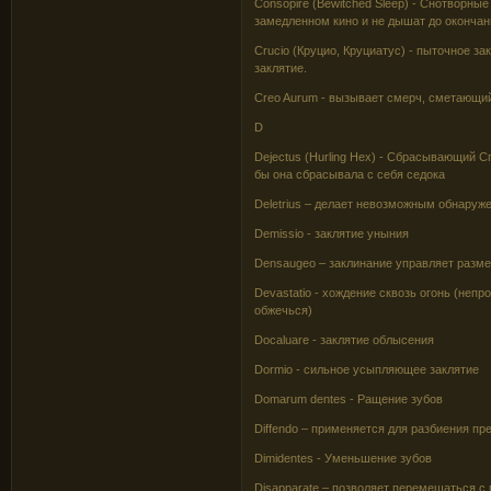
Consopire (Bewitched Sleep) - Снотворные
замедленном кино и не дышат до окончан
Crucio (Круцио, Круциатус) - пыточное з
заклятие.
Creo Aurum - вызывает смерч, сметающий
D
Dejectus (Hurling Hex) - Сбрасывающий С
бы она сбрасывала с себя седока
Deletrius – делает невозможным обнаруж
Demissio - заклятие уныния
Densaugeo – заклинание управляет разме
Devastatio - хождение сквозь огонь (неп
обжечься)
Docaluare - заклятие облысения
Dormio - сильное усыпляющее заклятие
Domarum dentes - Ращение зубов
Diffendo – применяется для разбиения п
Dimidentes - Уменьшение зубов
Disapparate – позволяет перемещаться с 