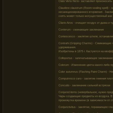
Clato Verto Nicto- заставляет произносит
Claudere claustrum (Room-sealing spell) 
несанкционированного вторжения . Закли
снять может только могущественный маг.
Cliario Airos - очищает воздух от дыма и 
Conterum - сминающее заклинание
Contescesco - заклятие штиля, останавли
Contrahi (Gripping Charms) - Сжимающие 
удерживания.
Изобретены в 1875 г. Кастуются на квофф
Colloportus - запечатывающее заклинание
Colorum - Изменение цвета какого-либо 
Color autumnus (Flashing Paint Charm) -
Computresco caro - заклятие гниения плот
Concutio - заклинание сильной встряски
Conjured items (невербальное, нужно пр
Чары создающие предметы из воздуха. В
промежутка времени (в зависимости от с
Conjunctivitus - заклятие, поражающее гла