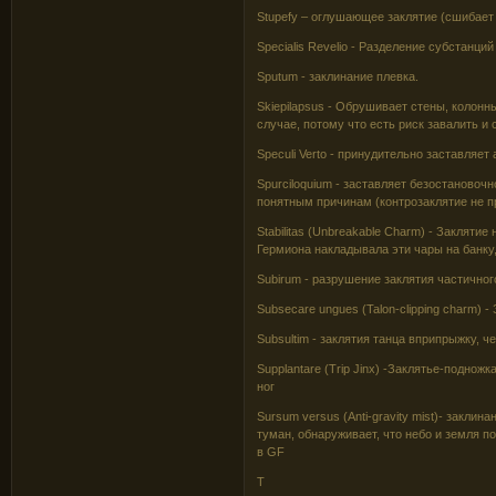
Stupefy – оглушающее заклятие (сшибает 
Specialis Revelio - Разделение субстанций
Sputum - заклинание плевка.
Skiepilapsus - Обрушивает стены, колонн
случае, потому что есть риск завалить и 
Speculi Verto - принудительно заставляет
Spurciloquium - заставляет безостановоч
понятным причинам (контрозаклятие не п
Stabilitas (Unbreakable Charm) - Заклят
Гермиона накладывала эти чары на банку
Subirum - разрушение заклятия частичного
Subsecare ungues (Talon-clipping charm) 
Subsultim - заклятия танца вприпрыжку, ч
Supplantare (Trip Jinx) -Заклятье-подножк
ног
Sursum versus (Anti-gravity mist)- закли
туман, обнаруживает, что небо и земля п
в GF
T