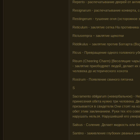
Reperto - распечатывание дверей от анти
Resignarum - распечатывание конверта, св
Restingerum - тушение огня (осторожное 
Reticulum - заклятие сетка На противник
Rictusempra – заклятие щекотки
Riddikulus – заклятие против Боггарта (Bog
Ricus - Превращение одного головного уб
Risum (Cheering Charm) [Веселящие чары
- заклятие приободряет людей, делает и
человека до истерического хохота
Rostrum - Появление свиного пятачка
S
Sacramento obligarum (невербальное) - 
принесения обета нужно три человека. Два
призывается в свидетели.Они стоят на кол
обет этим заклинанием. Руки тех кто сов
нарушать нельзя. Нарушивший его умира
Salsus - Соление. Делает жидкость или б
Santino - заживление глубоких рваных ра