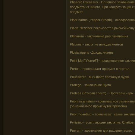
Phasere Excassus - Основное заклинани
предмета из ничего. При конкретизации 
предмет
Piper halitus (Pepper Breath) - околдован
Piscis-Человек покрывается рыбьей чешу
Planarum - заклинание разглаживания
Plausus - заклятие аплодисментов
Pluvia ingens -Дождь, ливень
Point Me ["Укажи!"]– произнесенное закл
Portus - превращает предмет в портал
Poussierer - вызывает песчаную бурю
Protego - заклинание Щита.
Proteas (Protean charm) - Протеевы чары
Priori Incantatem – комплексное заклина
(за какой-либо промежуток времени)
Prior Incantato – показывает, какое закл
Pyrisimo - усыпляющее заклятие. Слабое
Puerum - заклинание для ращения волос