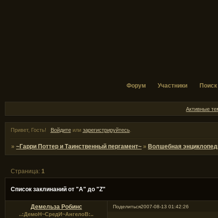
Форум
Участники
Поиск
Активные т
Привет, Гость!
Войдите
или
зарегистрируйтесь
.
»
~Гарри Поттер и Таинственный пергамент~
»
Волшебная энциклопед
Страница:
1
Список заклинаний от "А" до "Z"
Демельза Робинс
Поделиться
2007-08-13 01:42:26
..:ДемоН~СредИ~АнгелоВ:..