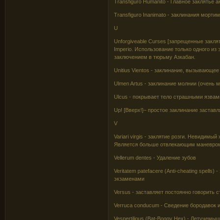
Transfiguro Humanito - Главное заклятье
Transfiguro Inanimato - заклинания мор
U
Unforgiveable Curses [запрещенные закля
Imperio. Использование только одного из 
заключением в тюрьму Азкабан.
Unitius Vientos - заклинание, вызывающее
Ulmen Artus - заклинание молнии (очень 
Ulcus - покрывает тело страшными язвам
Up! [Вверх!]– простое заклинание заставл
V
Variari virgis - заклятие розги. Невидим
Является больше отвлекающим маневром,
Vellerum dentes - Удаление зубов
Veritatem patefacere (Anti-cheating spell
экзаменами
Versus - заставляет постоянно говорить 
Verruca conducum - Сведение бородавок 
Vespertilious (Bat-Boggy Hex) - Летуче