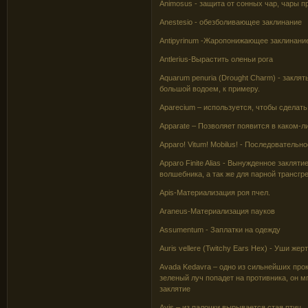
Animosus - защита от сонных чар, чары 
Anestesio - обезболивающее заклинание
Antipyrinum -Жаропонижающее заклинани
Antlerius-Вырастить оленьи рога
Aquarum penuria (Drought Charm) - закл
большой водоем, к примеру.
Aparecium – используется, чтобы сдела
Apparate – Позволяет появится в каком-ли
Apparo! Vitum! Mobilus! - Последователь
Apparo Finite Alias - Вынужденное закля
волшебника, а так же для парной трансгр
Apis-Материализация роя пчел.
Araneus-Материализация пауков
Assumentum - Заплатки на одежду
Auris vellere (Twitchy Ears Hex) - Уши ж
Avada Kedavra – одно из сильнейших прок
зеленый луч попадет на противника, он 
заклятие
Avis – из палочки вырывается стая птиц.