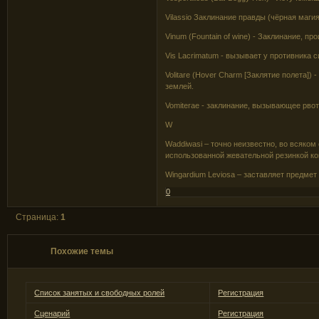
Vilassio Заклинание правды (чёрная магия
Vinum (Fountain of wine) - Заклинание, п
Vis Lacrimatum - вызывает у противника 
Volitare (Hover Charm [Заклятие полета])
землей.
Vomiterae - заклинание, вызывающее рво
W
Waddiwasi – точно неизвестно, во всяком
использованной жевательной резинкой ко
Wingardium Leviosa – заставляет предмет 
0
Страница:
1
Похожие темы
Список занятых и свободных ролей
Регистрация
Сценарий
Регистрация