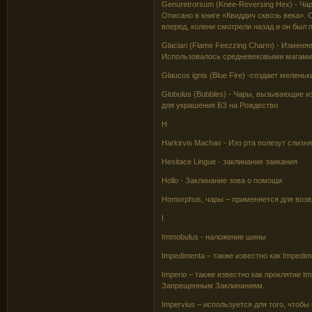
Genuretrorsum (Knee-Reversing Hex) - Ча
Описано в книге «Квиддич сквозь века».
вперед, колени смотрели назад и он был
Glaciari (Flame Feezzing Charm) - Изменя
Использовалось средневековыми магами и
Glaucus ignis (Blue Fire) -создает мелень
Globulus (Bubbles) - Чары, вызывающие
для украшения БЗ на Рождество
H
Harkirvis Machav - Изо рта полезут слизн
Hesitace Lingue - заклинание заикания
Hollo - Заклинание зова о помощи
Homorphus, чары – применяется для возв
I
Immobulus - наложение шины
Impedimenta – также известно как Impedim
Imperio – также известно как проклятие 
Запрещенным Заклинаниям..
Impervius – используется для того, чтобы