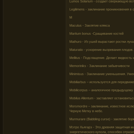
Lumos Solarium - создает сверкающую вс
Legilimens - заклинание проникновения в 
M
Maculus - Заклятие клякса
Maritum bonus -Сращивание костей
Mathuro - Из ушей вырастают ростки лука
Maturatio - ускорение вызревания плодов.
Mellitus - Подслащение. Делает жидкость
Memoriniks - Заклинание забывчивости
Мinimisus - Заклинание уменьшения. Ум
Mobiliarbus – используется для передвиж
Mobilicorpus – аналогичное предыдущему
Mobilus Allentum - заставляет остановит
Morsmordre – заклинание, известное ис
Черную Метку в небо.
Murmurare (Babbling curse) - заклятие бо
Мэтро Хьягарэ - Это древняя защитная м
энергетического купола, способен отрази