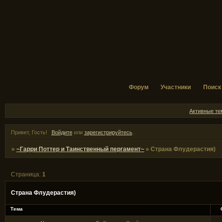
Форум
Участники
Поиск
Активные т
Привет, Гость!
Войдите
или
зарегистрируйтесь
.
»
~Гарри Поттер и Таинственный пергамент~
»
Страна Флудерастия)
Страница:
1
Страна Флудерастия)
Тема