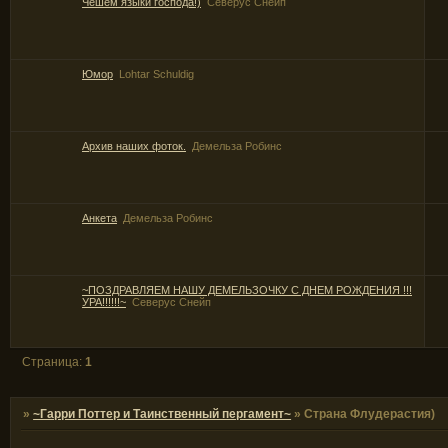
Чешем языки господа!)
Северус Снейп
Юмор
Lohtar Schuldig
Архив наших фоток.
Демельза Робинс
Анкета
Демельза Робинс
~ПОЗДРАВЛЯЕМ НАШУ ДЕМЕЛЬЗОЧКУ С ДНЕМ РОЖДЕНИЯ !!!
УРА!!!!!!~
Северус Снейп
Страница:
1
»
~Гарри Поттер и Таинственный пергамент~
»
Страна Флудерастия)