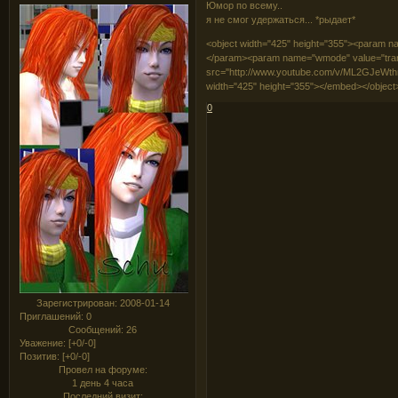
Юмор по всему..
я не смог удержаться... *рыдает*
<object width="425" height="355"><param 
</param><param name="wmode" value="tra
src="http://www.youtube.com/v/ML2GJeWthr4
width="425" height="355"></embed></object
0
Зарегистрирован
: 2008-01-14
Приглашений:
0
Сообщений:
26
Уважение:
[+0/-0]
Позитив:
[+0/-0]
Провел на форуме:
1 день 4 часа
Последний визит: