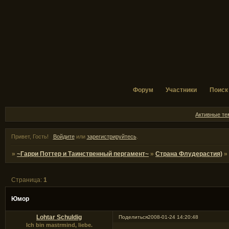
Форум
Участники
Поиск
Активные т
Привет, Гость!
Войдите
или
зарегистрируйтесь
.
»
~Гарри Поттер и Таинственный пергамент~
»
Страна Флудерастия)
Страница:
1
Юмор
Lohtar Schuldig
Поделиться
2008-01-24 14:20:48
Ich bin mastrmind, liebe.