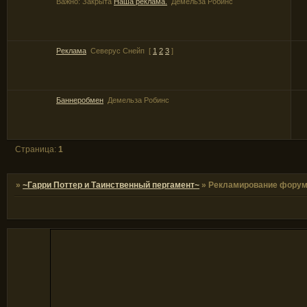
Важно:
Закрыта
Наша реклама.
Демельза Робинс
Реклама
Северус Снейп
[
1
2
3
]
Баннеробмен
Демельза Робинс
Страница:
1
»
~Гарри Поттер и Таинственный пергамент~
»
Рекламирование фору