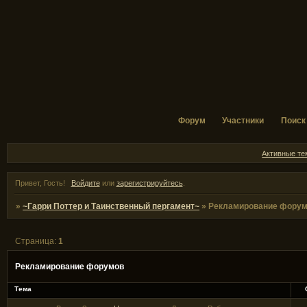
Форум
Участники
Поиск
Активные т
Привет, Гость!
Войдите
или
зарегистрируйтесь
.
»
~Гарри Поттер и Таинственный пергамент~
»
Рекламирование фору
Страница:
1
Рекламирование форумов
Тема