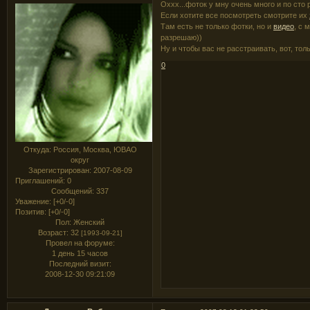
Оххх...фоток у мну очень много и по сто 
Если хотите все посмотреть смотрите их
Там есть не только фотки, но и
видео
, с 
разрешаю))
Ну и чтобы вас не расстраивать, вот, тол
0
Откуда:
Россия, Москва, ЮВАО
округ
Зарегистрирован
: 2007-08-09
Приглашений:
0
Сообщений:
337
Уважение:
[+0/-0]
Позитив:
[+0/-0]
Пол:
Женский
Возраст:
32
[1993-09-21]
Провел на форуме:
1 день 15 часов
Последний визит:
2008-12-30 09:21:09