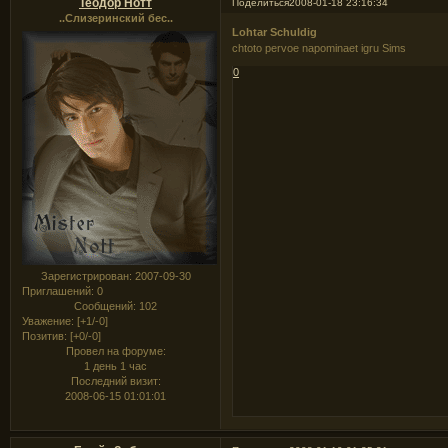
Теодор Нотт
Поделиться
2008-01-18 23:16:34
..Слизеринский бес..
Lohtar Schuldig
chtoto pervoe napominaet igru Sims
0
Зарегистрирован
: 2007-09-30
Приглашений:
0
Сообщений:
102
Уважение:
[+1/-0]
Позитив:
[+0/-0]
Провел на форуме:
1 день 1 час
Последний визит:
2008-06-15 01:01:01