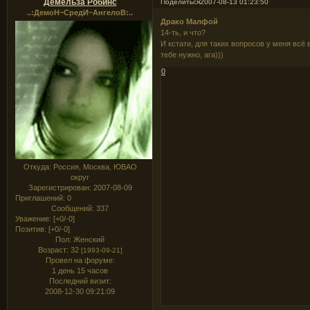
Демельза Робинс
Поделиться
2007-08-13 01:23:50
..:ДемоН~СредИ~АнгелоВ:..
Драко Малфой
14-ть, и что?
И кстати, для таких вопросов у меня всё 
тебе нужно, ага)))
0
Откуда:
Россия, Москва, ЮВАО
округ
Зарегистрирован
: 2007-08-09
Приглашений:
0
Сообщений:
337
Уважение:
[+0/-0]
Позитив:
[+0/-0]
Пол:
Женский
Возраст:
32
[1993-09-21]
Провел на форуме:
1 день 15 часов
Последний визит:
2008-12-30 09:21:09