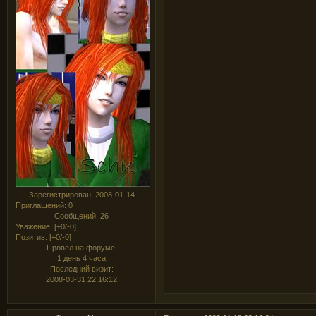
Зарегистрирован
: 2008-01-14
Приглашений:
0
Сообщений:
26
Уважение:
[+0/-0]
Позитив:
[+0/-0]
Провел на форуме:
1 день 4 часа
Последний визит:
2008-03-31 22:16:12