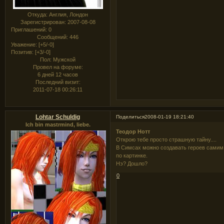
Откуда:
Англия, Лондон
Зарегистрирован
: 2007-08-08
Приглашений:
0
Сообщений:
446
Уважение:
[+5/-0]
Позитив:
[+3/-0]
Пол:
Мужской
Провел на форуме:
6 дней 12 часов
Последний визит:
2011-07-18 00:26:11
Lohtar Schuldig
Поделиться
2008-01-19 18:21:40
Ich bin mastrmind, liebe.
Теодор Нотт
Открою тебе просто страшную тайну....
В Симсах можно создавать героев самим
по картинке.
Нэ? Дошло?
0