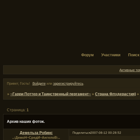
Форум
Участники
Поиск
Активные т
Привет, Гость!
Войдите
или
зарегистрируйтесь
.
»
~Гарри Поттер и Таинственный пергамент~
»
Страна Флудерастия)
Страница:
1
Архив наших фоток.
Демельза Робинс
Поделиться
2007-08-12 00:28:52
..:ДемоН~СредИ~АнгелоВ:..