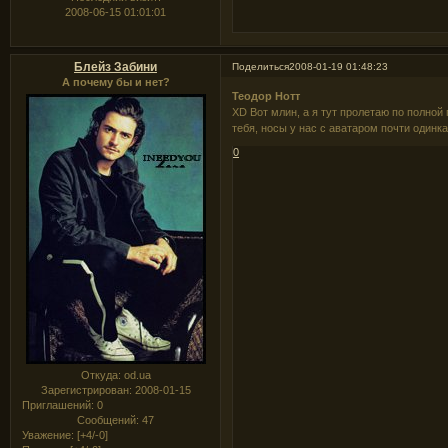
2008-06-15 01:01:01
Блейз Забини
Поделиться
2008-01-19 01:48:23
А почему бы и нет?
Теодор Нотт
XD Вот млин, а я тут пролетаю по полной п
тебя, носы у нас с аватаром почти одинк
0
Откуда:
od.ua
Зарегистрирован
: 2008-01-15
Приглашений:
0
Сообщений:
47
Уважение:
[+4/-0]