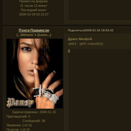
Провел на форуме:
11 часов 12 минут
Последний визит:
2008-02-09 00:10:27
Пэнси Паркинсон
Поделиться
2008-01-18 18:03:42
[...Slitherin`s Queen...]
Драко Малфой
:pink1: :girl4: спасибо)))
0
Зарегистрирован
: 2008-01-15
Приглашений:
0
Сообщений:
38
Уважение:
[+2/-0]
Позитив:
[+2/-0]