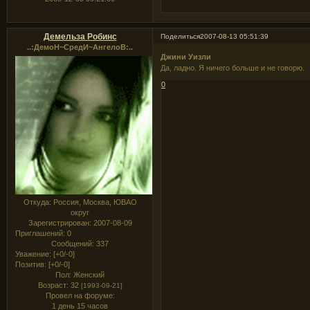
Демельза Робинс
Поделиться
2007-08-13 05:51:39
..:ДемоН~СредИ~АнгелоВ:..
Джини Уизли
Да, ладно. Я ничего больше и не говорю.
0
Откуда:
Россия, Москва, ЮВАО
округ
Зарегистрирован
: 2007-08-09
Приглашений:
0
Сообщений:
337
Уважение:
[+0/-0]
Позитив:
[+0/-0]
Пол:
Женский
Возраст:
32
[1993-09-21]
Провел на форуме:
1 день 15 часов