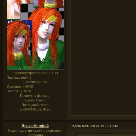
Зарегистрирован
: 2008-01-14
Приглашений:
0
Сообщений:
26
Уважение:
[+0/-0]
Позитив:
[+0/-0]
Провел на форуме:
1 день 4 часа
Последний визит:
2008-03-31 22:16:12
Драко Малфой
Поделиться
2008-01-19 19:12:39
У меня другие грани понимания
свободы