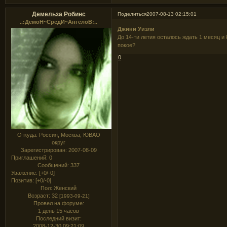
Демельза Робинс
Поделиться
2007-08-13 02:15:01
..:ДемоН~СредИ~АнгелоВ:..
Джини Уизли
До 14-ти летия осталось ждать 1 месяц 
покое?
0
Откуда:
Россия, Москва, ЮВАО
округ
Зарегистрирован
: 2007-08-09
Приглашений:
0
Сообщений:
337
Уважение:
[+0/-0]
Позитив:
[+0/-0]
Пол:
Женский
Возраст:
32
[1993-09-21]
Провел на форуме:
1 день 15 часов
Последний визит:
2008-12-30 09:21:09