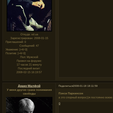
Откуда:
od.ua
Зарегистрирован
: 2008-01-15
Приглашений:
0
Сообщений:
47
Уважение:
[+4/-0]
Позитив:
[+4/-0]
Пол:
Мужской
Провел на форуме:
17 часов 21 минуту
Последний визит:
2008-02-15 16:19:57
Драко Малфой
Поделиться
2008-01-18 18:11:59
У меня другие грани понимания
Пэнси Паркинсон
свободы
а это спорный вопрос))я постоянно воюю
0