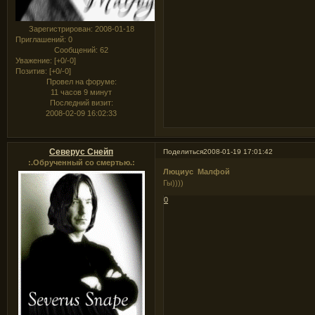
Зарегистрирован
: 2008-01-18
Приглашений:
0
Сообщений:
62
Уважение:
[+0/-0]
Позитив:
[+0/-0]
Провел на форуме:
11 часов 9 минут
Последний визит:
2008-02-09 16:02:33
Северус Снейп
Поделиться
2008-01-19 17:01:42
:.Обрученный со смертью.:
Люциус Малфой
Гы))))
0