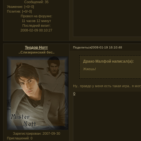
Сообщений:
35
Уважение:
[+0/-0]
Позитив:
[+0/-0]
Провел на форуме:
11 часов 12 минут
Последний визит:
2008-02-09 00:10:27
Теодор Нотт
Поделиться
2008-01-19 16:10:48
..Слизеринский бес..
Драко Малфой написал(а):
Жжешь!
Ну.. правдо у меня есть такая игра.. я м
0
Зарегистрирован
: 2007-09-30
Приглашений:
0