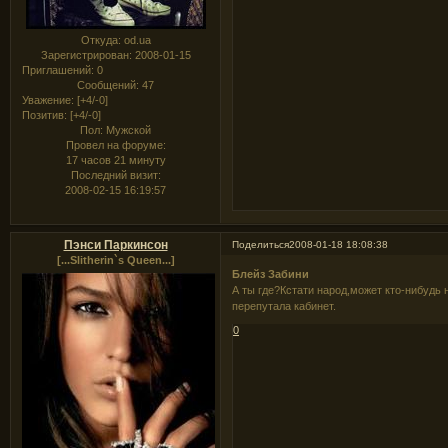
Откуда:
od.ua
Зарегистрирован
: 2008-01-15
Приглашений:
0
Сообщений:
47
Уважение:
[+4/-0]
Позитив:
[+4/-0]
Пол:
Мужской
Провел на форуме:
17 часов 21 минуту
Последний визит:
2008-02-15 16:19:57
Пэнси Паркинсон
Поделиться
2008-01-18 18:08:38
[...Slitherin`s Queen...]
Блейз Забини
А ты где?Кстати народ,может кто-нибудь н
перепутала кабинет.
0