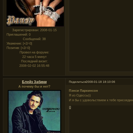
Зарегистрирован
: 2008-01-15
Приглашений:
0
Сообщений:
38
Уважение:
[+2/-0]
Позитив:
[+2/-0]
Провел на форуме:
22 часа 5 минут
Последний визит:
2008-02-02 16:55:48
Блейз Забини
Поделиться
2008-01-18 18:10:06
А почему бы и нет?
Пэнси Паркинсон
Я из Одессы))
И я бы с удовольствием к тебе присоедин
0