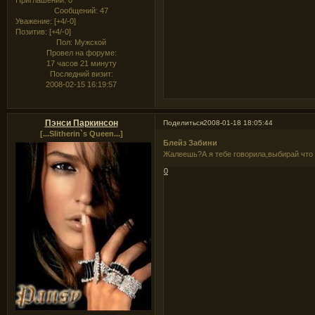
Сообщений:
47
Уважение:
[+4/-0]
Позитив:
[+4/-0]
Пол:
Мужской
Провел на форуме:
17 часов 21 минуту
Последний визит:
2008-02-15 16:19:57
Пэнси Паркинсон
Поделиться
2008-01-18 18:05:44
[...Slitherin`s Queen...]
Блейз Забини
Жалеешь?А я тебе говорила,выбирай что н
0