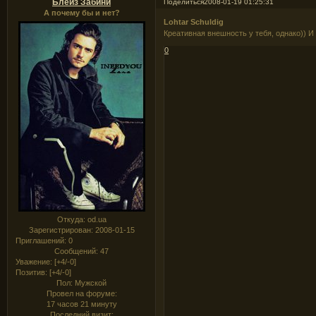
Блейз Забини
Поделиться
2008-01-19 01:25:31
А почему бы и нет?
Lohtar Schuldig
Креативная внешность у тебя, однако)) И
0
Откуда:
od.ua
Зарегистрирован
: 2008-01-15
Приглашений:
0
Сообщений:
47
Уважение:
[+4/-0]
Позитив:
[+4/-0]
Пол:
Мужской
Провел на форуме:
17 часов 21 минуту
Последний визит: