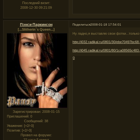
Последний визит:
2008-12-30 09:21:09
Пэнси Паркинсон
Поделиться
2008-01-18 17:54:01
[...Slitherin`s Queen...]
Ну ладно,я выставлю свои фотки...только 
http://i032.radikal.ru/0801/30/ebe70497bc68.
http://i045.radikal.ru/0801/80/1ca08565c483.
0
Зарегистрирован
: 2008-01-15
Приглашений:
0
Сообщений:
38
Уважение:
[+2/-0]
Позитив:
[+2/-0]
Провел на форуме:
22 часа 5 минут