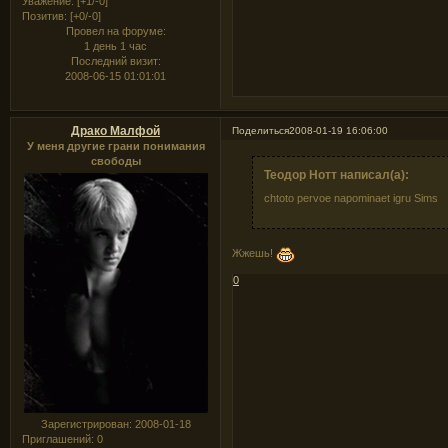
Уважение:
[+1/-0]
Позитив:
[+0/-0]
Провел на форуме:
1 день 1 час
Последний визит:
2008-06-15 01:01:01
Драко Малфой
Поделиться
2008-01-19 16:06:00
У меня другие грани понимания
свободы
Теодор Нотт написал(а):
chtoto pervoe napominaet igru Sims
Жжешь!
0
Зарегистрирован
: 2008-01-18
Приглашений:
0