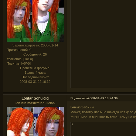
Зарегистрирован
: 2008-01-14
Приглашений:
0
Сообщений:
26
Уважение:
[+0/-0]
Позитив:
[+0/-0]
Провел на форуме:
1 день 4 часа
Последний визит:
2008-03-31 22:16:12
Lohtar Schuldig
Поделиться
2008-01-19 18:24:36
Ich bin mastrmind, liebe.
Блейз Забини
Может, потому что мне никогда нет дела д
Жизнь моя, и внешность тоже.. кому не н
0