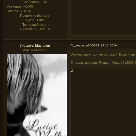
Сообщений:
102
Уважение:
[+1/-0]
Позитив:
[+0/-0]
Провел на форуме:
1 день 1 час
Последний визит:
2008-06-15 01:01:01
Люциус Малфой
Поделиться
2008-01-19 16:50:04
...Изящная тварь...
Обожаю палиться на роллках! Кстати, на
Отредактировано Люциус Малфой (2008-01
0