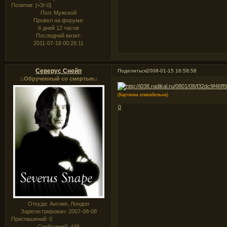
Позитив:
[+3/-0]
Пол:
Мужской
Провел на форуме:
6 дней 12 часов
Последний визит:
2011-07-18 00:26:11
Северус Снейп
Поделиться
2008-01-15 16:58:58
:.Обрученный со смертью.:
(Картинка кликабельна)
0
Откуда:
Англия, Лондон
Зарегистрирован
: 2007-08-08
Приглашений:
0
Сообщений:
446