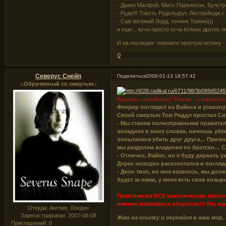
- Драко Малфой, Мисс Паркинсон, Булстр
- Руди!!! Тоесть Рудольфус Лестрейндж с
- Сам великий Лорд, точнее Томми)))
а еще... куча просто куча всяких других 
И на последок -помните простую истину 
0
Северус Снейп
Поделиться
2008-01-13 18:57:42
:.Обрученный со смертью.:
Картинка кликабельна! Нажми - и перенесеш
Фенрир поглядел на Вайнса и усмехнул
Своей смертью Том Риддл простил Сиво
- Мы станем полноправными правител
неладное в моих словах, начнешь убеж
попытаемся убить друг друга… Признаю
мы разделим владения по братски… С
- Отлично, Вайнс, но я буду держать у
Дерек холодно расхохотался и погля
- Дело твое, но мне казалось, мы дол
будет за нами, у меня есть свои козыр
Практически ВСЕ канонические персо
именно вампиры и оборотни!!! Мы жд
Откуда:
Англия, Лондон
Зарегистрирован
: 2007-08-08
Жми на ссылку и окунайся в наш мир
Приглашений:
0