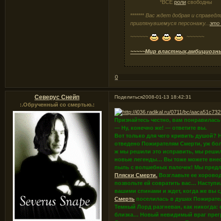
*ВСЕ
роли
свободны
*******
Вас ждет добрая и справедл
приглянувшемуся персонажу...
это
~~~~~~
~~~~~~
~~~~~Мир властных,амбициозны
0
Северус Снейп
Поделиться
2008-01-13 18:42:31
:.Обрученный со смертью.:
Признайтесь честно, вам понравилась
— Ну, конечно же! — ответите вы.
Вот только для чего кривить душой? Н
отведено Пожирателям Смерти, уж бол
ж мы решили это исправить, мы реши
новые легенды… Вы тоже можете внес
пыль с волшебных палочек! Мы предла
Пляски Смерти.
Возглавьте ее хоровод
позвольте ей совратить вас… Наступ
вашими спинами и ждет, когда же вы 
Смерть
поселилась в душах Пожирател
Темный Лорд разгневан, как никогда: 
близка… Новый невидимый враг прегра