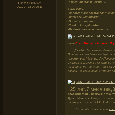
-Как канон,так и неканон..
Последний визит:
2011-07-18 00:26:11
У нас есть:
-Добрые и сообразительный ад
-Интересный дизайн.
-Новый сценарий...
-Злодей Гриффиндор..
-Любовь,мечты и страсть..
~~~~~
Crazy Hogvarts in Love...25 y
Джеймс Поттер влюблен в сл
Поттер наслаждается обществом
"отомстить" братцу...Ал Поттер 
Слизерина..Дельта и Скорпиус Пот
ненависть,то страсть..Роуз Уизл
полной...Хьюго сходит с ума от с
25 лет,7 месяцев,
...
способностей и возможностей те
Драко Малфоя
...Они уже выросли
авантюры..Теперь ИХ ПОТОМКИ зан
*У нас абсолютно новый
сце