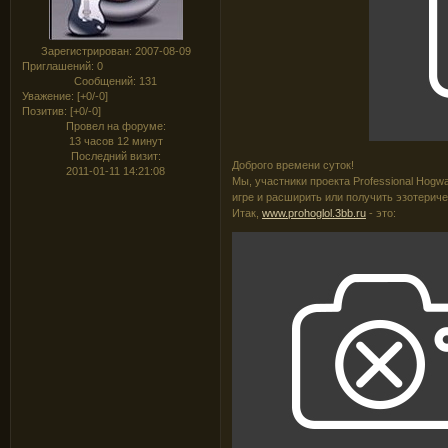
Зарегистрирован
: 2007-08-09
Приглашений:
0
Сообщений:
131
Уважение:
[+0/-0]
Позитив:
[+0/-0]
Провел на форуме:
13 часов 12 минут
Последний визит:
Доброго времени суток!
2011-01-11 14:21:08
Мы, участники проекта Professional Hogw
игре и расширить или получить эзотериче
Итак,
www.prohoglol.3bb.ru
- это: