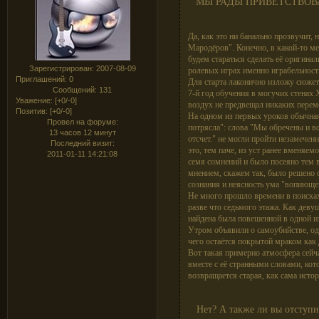
МЫ РАДЫ ПРИВЕТСТВОВ
Да, как это ни банально прозвучит, 
Мародёров". Конечно, в какой-то м
будем стараться сделать её оригинал
Зарегистрирован
: 2007-08-09
ролевых играх именно играбельность
Приглашений:
0
Для старта лаконично изложу сюжет
Сообщений:
131
7-й год обучения в могучих стенах 
Уважение:
[+0/-0]
воздух не предвещал никаких переме
Позитив:
[+0/-0]
На одном из первых уроков обычная
Провел на форуме:
потрясла": слова "Мы обречены и вс
13 часов 12 минут
отсчет." не могли пройти незамече
Последний визит:
это, тем паче, из уст ранее вменяем
2011-01-11 14:21:08
семя сомнений и было посеяно тем 
мнением, скажем так, было решено 
сознания и неясность ума "вопиюще
Не много прошло времени в поисках,
разве что седьмого этажа. Как девушк
найдена была повешенной в одной и
Утром объявили о самоубийстве, од
чего остаётся покрытой мраком как 
Вот такая примерно атмосфера сейча
вместе с её странными словами, ко
возвращается старая, как сама истор
Нет? А также ли вы отступи