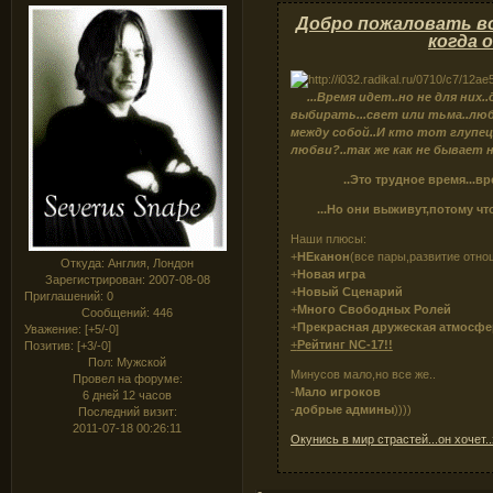
Добро пожаловать в
когда 
...Время идет..но не для них.
выбирать...свет или тьма..лю
между собой..И кто тот глупе
любви?..так же как не бывает 
..Это трудное время...время
...Но они выживут,потому что с
Наши плюсы:
+
НЕканон
(все пары,развитие отнош
Откуда:
Англия, Лондон
+
Новая игра
Зарегистрирован
: 2007-08-08
+
Новый Сценарий
Приглашений:
0
+
Много Свободных Ролей
Сообщений:
446
+
Прекрасная дружеская атмосфе
Уважение:
[+5/-0]
+
Рейтинг NC-17!!
Позитив:
[+3/-0]
Пол:
Мужской
Минусов мало,но все же..
Провел на форуме:
-
Мало игроков
6 дней 12 часов
-
добрые админы
))))
Последний визит:
2011-07-18 00:26:11
Окунись в мир страстей...он хочет..