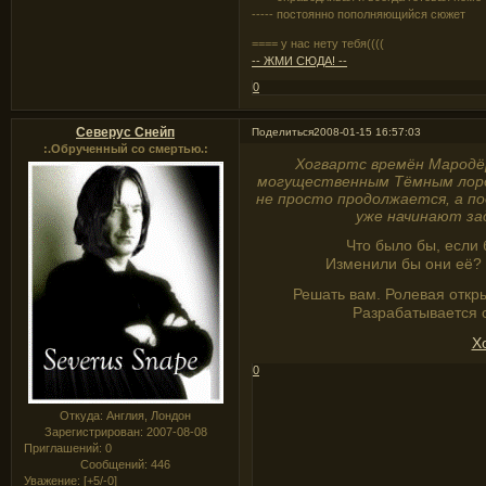
----- постоянно пополняющийся сюжет
==== у нас нету тебя((((
-- ЖМИ СЮДА! --
0
Северус Снейп
Поделиться
2008-01-15 16:57:03
:.Обрученный со смертью.:
Хогвартс времён Мародёр
могущественным Тёмным лордо
не просто продолжается, а по
уже начинают зад
Что было бы, если 
Изменили бы они её? 
Решать вам. Ролевая откр
Разрабатывается 
Х
0
Откуда:
Англия, Лондон
Зарегистрирован
: 2007-08-08
Приглашений:
0
Сообщений:
446
Уважение:
[+5/-0]