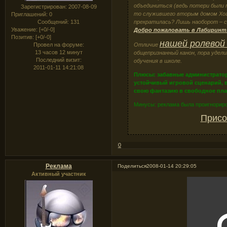
объединиться (ведь потери были п
Зарегистрирован
: 2007-08-09
то служившего вторым домом Хогв
Приглашений:
0
прекратилась? Лишь наоборот – 
Сообщений:
131
Уважение:
[+0/-0]
Добро пожаловать в Лабиринт
Позитив:
[+0/-0]
нашей ролевой
Отличие
Провел на форуме:
13 часов 12 минут
общепризнанный канон, пора уде
Последний визит:
обучения в школе.
2011-01-11 14:21:08
Плюсы: забавные администрато
устойчивый игровой сценарий, 
свою фантазию в свободное пла
Минусы: реклама была проигнориро
Присо
0
Реклама
Поделиться
2008-01-14 20:29:05
Активный участник