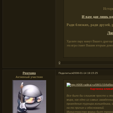
Истор
И вам дан лишь од
Ради близких, ради друзей, 
Лиш
Уделите пару минут Вашего драгоце
эта игра станет Вашим вторым домом
0
Реклама
Поделиться
2008-01-14 19:15:25
Активный участник
Картинка кликаб
Все было бы слишком просто и лег
мира, как одно из самых загадочн
проведения турнира волшебника, 
на то причин и обоснований.
Министерство магии бьет тревог