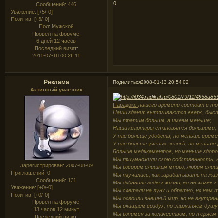
0
Сообщений:
446
Уважение:
[+5/-0]
Позитив:
[+3/-0]
Пол:
Мужской
Провел на форуме:
6 дней 12 часов
Последний визит:
2011-07-18 00:26:11
Реклама
Поделиться
2008-01-13 20:54:02
Активный участник
Парадокс
нашего времени состоит в то
Наши здания вытягиваются вверх, быстр
Мы тратим больше, а имеем меньше;
Наши квартиры становятся большими, 
У нас больше удобств, но меньше време
У нас больше ученых званий, но меньше
Больше медикаментов, но меньше здоро
Мы приумножили свою собственность, н
Зарегистрирован
: 2007-08-09
Мы говорим слишком много, любим слиш
Приглашений:
0
Мы научились, как зарабатывать на жизн
Сообщений:
131
Мы добавили годы к жизни, но не жизнь к
Уважение:
[+0/-0]
Мы слетали на луну и обратно, но нам 
Позитив:
[+0/-0]
Мы освоили внешний мир, но не внутрен
Провел на форуме:
Мы очищаем воздух, но загрязняем душу
13 часов 12 минут
Мы гонимся за количеством, но теряем 
Последний визит: