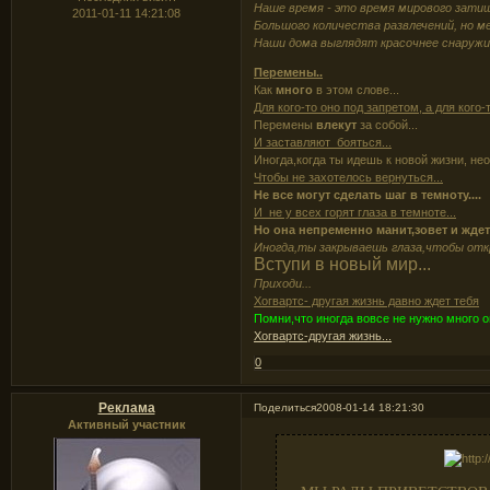
Наше время - это время мирового затиш
2011-01-11 14:21:08
Большого количества развлечений, но м
Наши дома выглядят красочнее снаружи,
Перемены..
Как
много
в этом слове...
Для кого-то оно под запретом, а для кого-
Перемены
влекут
за собой...
И заставляют бояться...
Иногда,когда ты идешь к новой жизни, не
Чтобы не захотелось вернуться...
Не все могут сделать шаг в темноту....
И не у всех горят глаза в темноте...
Но она непременно манит,зовет и ждет 
Иногда,ты закрываешь глаза,чтобы откр
Вступи в новый мир...
Приходи...
Хогвартс- другая жизнь давно ждет тебя
Помни,что иногда вовсе не нужно много о
Хогвартс-другая жизнь...
0
Реклама
Поделиться
2008-01-14 18:21:30
Активный участник