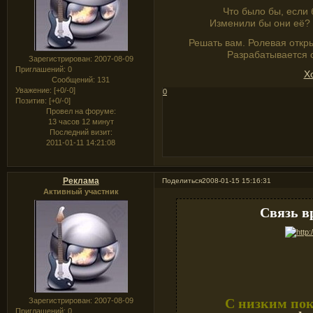
Что было бы, если 
Изменили бы они её? 
Решать вам. Ролевая откр
Разрабатывается 
Зарегистрирован
: 2007-08-09
Приглашений:
0
Х
Сообщений:
131
Уважение:
[+0/-0]
0
Позитив:
[+0/-0]
Провел на форуме:
13 часов 12 минут
Последний визит:
2011-01-11 14:21:08
Реклама
Поделиться
2008-01-15 15:16:31
Активный участник
Связь в
С низким по
Зарегистрирован
: 2007-08-09
Приглашений:
0