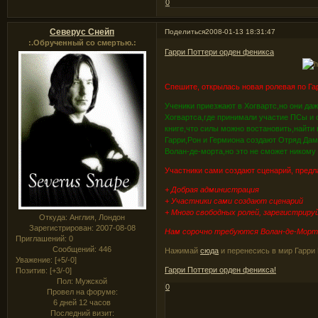
0
Северус Снейп
Поделиться
2008-01-13 18:31:47
:.Обрученный со смертью.:
Гарри Поттери орден феникса
Спешите, открылась новая ролевая по Га
Ученики приезжают в Хогвартс,но они даж
Хогвартса,где принимали участие ПСы и 
книге,что силы можно востановить,найт
Гарри,Рон и Гермиона создают Отряд Дам
Волан-де-морта,но это не сможет никому
Участники сами создают сценарий, предл
+ Добрая администрация
+ Участники сами создают сценарий
+ Много свободных ролей, зарегистрируй
Откуда:
Англия, Лондон
Зарегистрирован
: 2007-08-08
Нам сорочно требуются Волан-де-Морт,
Приглашений:
0
Сообщений:
446
Нажимай
сюда
и перенесись в мир Гарри 
Уважение:
[+5/-0]
Гарри Поттери орден феникса!
Позитив:
[+3/-0]
Пол:
Мужской
0
Провел на форуме:
6 дней 12 часов
Последний визит: