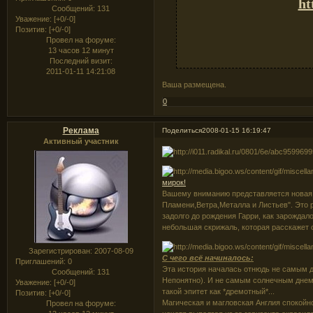
ht
Сообщений:
131
Уважение:
[+0/-0]
Позитив:
[+0/-0]
Провел на форуме:
13 часов 12 минут
Последний визит:
2011-01-11 14:21:08
Ваша размещена.
0
Реклама
Поделиться
2008-01-15 16:19:47
Активный участник
мирок!
Вашему вниманию представляется новая 
Пламени,Ветра,Металла и Листьев". Это 
задолго до рождения Гарри, как зарождало
небольшая скрижаль, которая расскажет о
Зарегистрирован
: 2007-08-09
С чего всё начиналось:
Приглашений:
0
Эта история началась отнюдь не самым 
Сообщений:
131
Непонятно). И не самым солнечным днем.
Уважение:
[+0/-0]
такой эпитет как *дремотный*...
Позитив:
[+0/-0]
Магическая и магловская Англия спокойн
Провел на форуме: