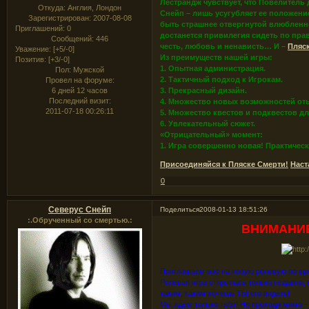
Лестрандж чувствует, что Повелитель
Откуда:
Англия, Лондон
Снейп – лишь усугубляет ее положение
Зарегистрирован
: 2007-08-08
быть страшнее отвергнутой влюбленно
Приглашений:
0
достанется привилегия сидеть по прав
Сообщений:
446
честь, любовь и ненависть… И –
Пляск
Уважение:
[+5/-0]
Из преимуществ нашей игры:
Позитив:
[+3/-0]
1. Опытная администрация.
Пол:
Мужской
2. Тактичный подход к Игрокам.
Провел на форуме:
6 дней 12 часов
3. Прекрасный дизайн.
Последний визит:
4. Множество новых возможностей от
2011-07-18 00:26:11
5. Множество квестов и подквестов дл
6. Увлекательный сюжет.
«Отрицательный» момент:
1. Игра совершенно новая! Практичес
Присоединяйся к Пляске Смерти!
Наст
0
Северус Снейп
Поделиться
2008-01-13 18:51:26
:.Обрученный со смертью.:
ВНИМАНИЕ!
Приглашаем вас на новую ролевую по вр
Ролевая игра открылась только недавно,
таким, каким хочешь ТЫ его видеть!
Мы ждем только тебя! Не проходи мимо –