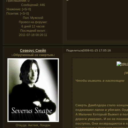
Приглашений:
0
Сообщений:
446
Уважение:
[+5/-0]
Позитив:
[+3/-0]
Пол:
Мужской
Провел на форуме:
6 дней 12 часов
Последний визит:
2011-07-18 00:26:11
Северус Снейп
Поделиться
2008-01-15 17:05:16
:.Обрученный со смертью.:
[М
Чтобы выжить в настоящем
Смерть Дамблдора стало концом
поджимают лапки и убегают. Орде
А Мальчик Который Выжил в пол
дороги умирают.. И он не понима
поступок. Они возвращаются в п
Откуда:
Англия, Лондон
внедряются в Хогвартс времён ма