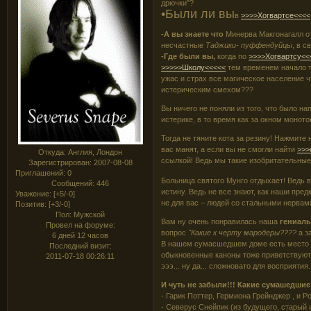
дрючки"?
•Были ли вы
в
>>>>Хогвартсе<<<<
-А вы знаете что
Минерва Макгонагалл 
несчастные
Таджики- пуффендуйцы
, в 
-Где были вы,
когда по
>>>>Хогвартсу<<
>>>>>Школу<<<<<
тем временем начало 
ужас и страх все магическое население ч
истерическим смехом???
Вы ничего не поняли из того, что было н
истерике, в то время как за окном моно
Тогда не тяните кота за резину! Нажмит
вас манят, а если вы не смогли найти
>>>
Откуда:
Англия, Лондон
ссылкой! Ведь мы такие изобритательные
Зарегистрирован
: 2007-08-08
Приглашений:
0
Больница святого Мунго отдыхает! Ведь 
Сообщений:
446
истину. Ведь не все знают, как наши пре
Уважение:
[+5/-0]
не для вас – людей со стальными нерва
Позитив:
[+3/-0]
Пол:
Мужской
Вам ну очень понравилась наша
гениаль
Провел на форуме:
вопрос
"Какие к черту мародеры????
а з
6 дней 12 часов
В нашем сумасшедшем доме есть место и
Последний визит:
обыкновенные каноны тоже приветствуют
2011-07-18 00:26:11
эээ... ну да... сложновато для восприятия
И чуть не забыли!!! Какие сумашедши
- Гарик Поттер, Гермиона Грейнджер , и Р
- Северус Снейпик (из будущего, старый 