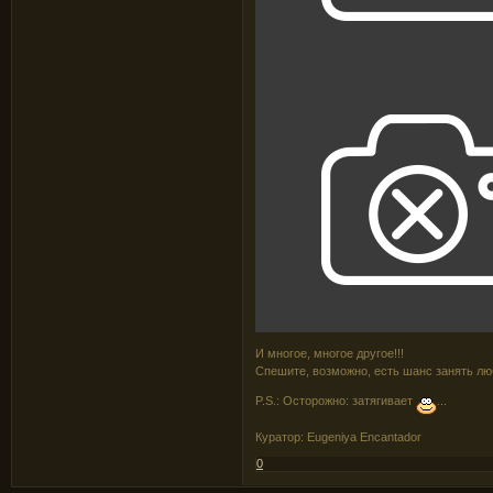
И многое, многое другое!!!
Спешите, возможно, есть шанс занять л
P.S.: Осторожно: затягивает
...
Куратор: Eugeniya Encantador
0