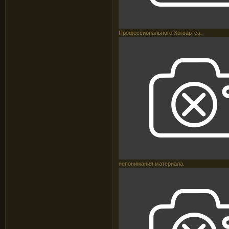
Профессионального Хогвартса.
непонимания материала.