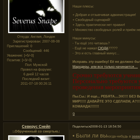
Наши плюсы:
+ Добрая и отзывчивая администрация!
+ Свободный сценарий!
+ Здесь практически нет правил!
+ Множество свободных ролей и приём н
Откуда:
Англия, Лондон
Наши минусы:
Зарегистрирован
: 2007-08-08
- Ты ещё это читаешь?
Приглашений:
0
- Ещё не нажал
СЮДА
?????
Сообщений:
446
- Это и есть главный минус...
Уважение:
[+5/-0]
Позитив:
[+3/-0]
Исправь эту ошибку! Её не должно бы
Пол:
Мужской
Мародеры, или все только начинается....
Провел на форуме:
Срочно требуются учени
6 дней 12 часов
Последний визит:
Персонально требуются 
2011-07-18 00:26:11
проведения мероприят
Пы.Сы.: И еще... РЕБЯТА....ЭХ!!!! 
МИР!!!!! ДАВАЙТЕ ЭТО СДЕЛАЕМ, А?
КОМАНДА!!!!!!!
0
Северус Снейп
Поделиться
2008-01-13 18:54:50
:.Обрученный со смертью.:
• Были ли вы
когда-нибудь в
>>>>