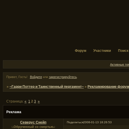
Форум
Участники
Поиск
Активные т
Привет, Гость!
Войдите
или
зарегистрируйтесь
.
»
~Гарри Поттер и Таинственный пергамент~
»
Рекламирование фору
Страница:
«
1
2
3
»
Реклама
Северус Снейп
Поделиться
2008-01-13 18:26:53
:.Обрученный со смертью.: