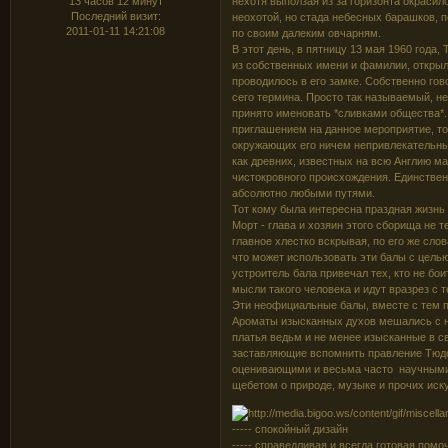
13 часов 12 минут
нехотя выползая из за горизонта окрасил
Последний визит:
неохотой, но стада небесных барашков,
2011-01-11 14:21:08
по своим далеким овчарням.
В этот день, в пятницу 13 мая 1960 года
из собственных имени и фамилии, открыл
проводилось в его замке. Собственно го
сего термина. Просто так называемый, не
принято именовать *сливками общества*.
приглашением на данное мероприятие, то
окружающих его ничем непривлекательных
как древних, известных на всю Англию ма
чистокровного происхождения. Единственн
абсолютно любыми путями.
Тот кому была интересна праздная жизнь 
Морт - глава и хозяин этого сборища не 
главное хлестко вскрывая, по его же сло
что может использовать эти балы с цель
устроитель бала привечал тех, кто не бо
мысли такого человека и идут вразрез с 
Эти неофициальные балы, вместе с тем 
Ароматы изысканных духов мешались с н
платья ведьм и не менее изысканные в с
заставляющие вспомнить правление Тюдо
оценивающими и весьма часто научными
щебетом о природе, музыке и прочих иску
----- спокойный дизайн
----- справедливая и всегда готовая пом