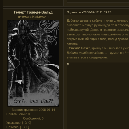
Гелерт Грин-де-Вальд
Поделиться
2008-02-12 11:09:23
::~Avada Kedavra~::
Дубовая дверь в кабинет почти слетела с
в кабинет, махнув рукой куда-то в сторон
поймана рукой. Дверь с грохотом закрыл
взмахом палочки окно и напряжённо опуст
открыв нижний ящик стола, Вальд достал 
камина.
-
Снейп! Блэк!
, крикнул он, вызывая учи
Видимо придётся ждать ..
- думал он. Ч
вчитываться в содержание.
0
Зарегистрирован
: 2008-01-14
Приглашений:
0
Сообщений:
6
Уважение:
[+0/-0]
Позитив:
[+0/-0]