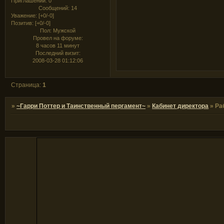
Приглашений:
0
Сообщений:
14
Уважение:
[+0/-0]
Позитив:
[+0/-0]
Пол:
Мужской
Провел на форуме:
8 часов 11 минут
Последний визит:
2008-03-28 01:12:06
Страница:
1
»
~Гарри Поттер и Таинственный пергамент~
»
Кабинет директора
»
Ра