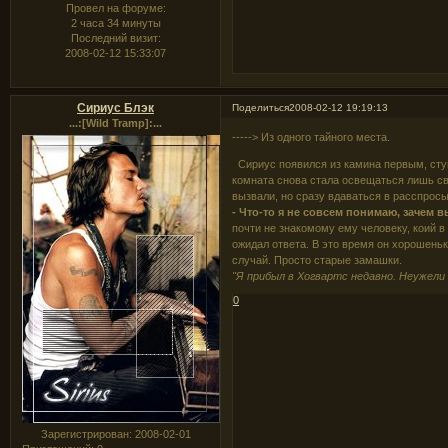
Провел на форуме:
2 часа 34 минуты
Последний визит:
2008-02-12 15:33:07
Сириус Блэк
Поделиться
2008-02-12 19:19:13
...:[Wild Tramp]:...
-----> Из одного тайного места.
Сириус появился из камина первым, ступ
комната снова стала освещаться лишь све
вызвали, но сразу вдаваться в расспросы 
- Что-то я не совсем понимаю, зачем 
почти не знакомому ему человеку, коий в
ожидал ответа. В это время он хорошеньк
случай. Просто старые замашки.
"Я прибыл в Хогвартс недавно. Неужели
0
Зарегистрирован
: 2008-02-01