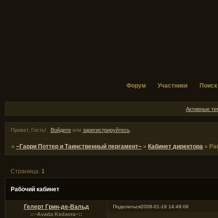
Форум
Участники
Поиск
Активные т
Привет, Гость!
Войдите
или
зарегистрируйтесь
.
»
~Гарри Поттер и Таинственный пергамент~
»
Кабинет директора
»
Ра
Страница:
1
Рабочий кабинет
Гелерт Грин-де-Вальд
Поделиться
2008-01-19 14:49:06
::~Avada Kedavra~::