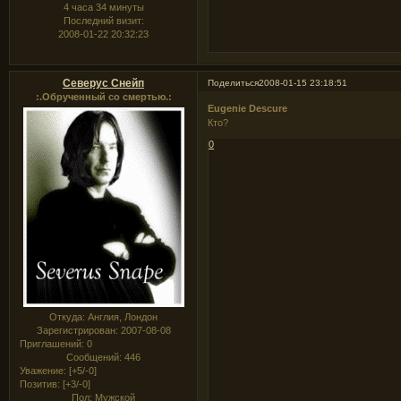
4 часа 34 минуты
Последний визит:
2008-01-22 20:32:23
Северус Снейп
Поделиться
2008-01-15 23:18:51
:.Обрученный со смертью.:
Eugenie Descure
Кто?
0
Откуда:
Англия, Лондон
Зарегистрирован
: 2007-08-08
Приглашений:
0
Сообщений:
446
Уважение:
[+5/-0]
Позитив:
[+3/-0]
Пол:
Мужской