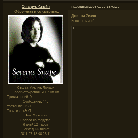
Северус Снейп
Поделиться
2008-01-15 18:03:26
:.Обрученный со смертью.:
Джинни Уизли
Конечно мисс)
0
Откуда:
Англия, Лондон
Зарегистрирован
: 2007-08-08
Приглашений:
0
Сообщений:
446
Уважение:
[+5/-0]
Позитив:
[+3/-0]
Пол:
Мужской
Провел на форуме:
6 дней 12 часов
Последний визит:
2011-07-18 00:26:11