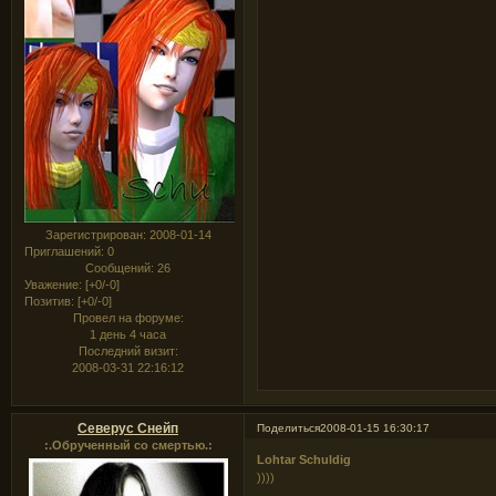
Зарегистрирован
: 2008-01-14
Приглашений:
0
Сообщений:
26
Уважение:
[+0/-0]
Позитив:
[+0/-0]
Провел на форуме:
1 день 4 часа
Последний визит:
2008-03-31 22:16:12
Северус Снейп
Поделиться
2008-01-15 16:30:17
:.Обрученный со смертью.:
Lohtar Schuldig
))))