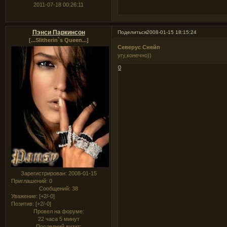
2011-07-18 00:26:11
Пэнси Паркинсон
Поделиться
2008-01-15 18:15:24
[...Slitherin`s Queen...]
Северус Снейп
угу,конечно))
0
Зарегистрирован
: 2008-01-15
Приглашений:
0
Сообщений:
38
Уважение:
[+2/-0]
Позитив:
[+2/-0]
Провел на форуме:
22 часа 5 минут
Последний визит: