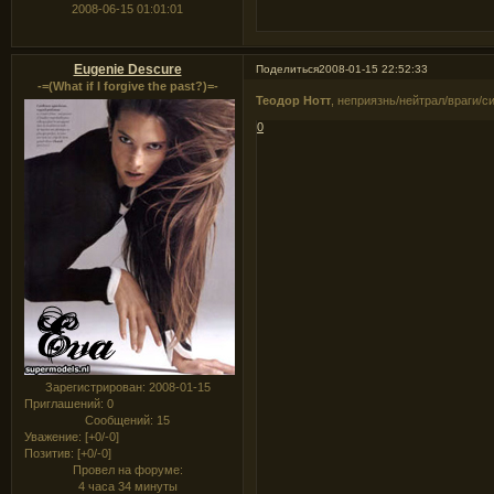
2008-06-15 01:01:01
Eugenie Descure
Поделиться
2008-01-15 22:52:33
-=(What if I forgive the past?)=-
Теодор Нотт
, неприязнь/нейтрал/враги/
0
Зарегистрирован
: 2008-01-15
Приглашений:
0
Сообщений:
15
Уважение:
[+0/-0]
Позитив:
[+0/-0]
Провел на форуме:
4 часа 34 минуты