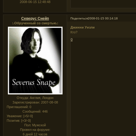
2008-06-15 12:48:48
Северус Снейп
Поделиться
2008-01-15 00:14:18
:.Обрученный со смертью.:
Джинни Уизли
Кто?
0
Откуда:
Англия, Лондон
Зарегистрирован
: 2007-08-08
Приглашений:
0
Сообщений:
446
Уважение:
[+5/-0]
Позитив:
[+3/-0]
Пол:
Мужской
Провел на форуме:
6 дней 12 часов