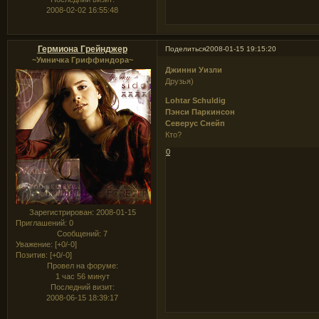
2008-02-02 16:55:48
Гермиона Грейнджер
Поделиться
2008-01-15 19:15:20
~Умничка Гриффиндора~
Джинни Уизли
Друзья)
Lohtar Schuldig
Пэнси Паркинсон
Северус Снейп
Кто?
0
Зарегистрирован
: 2008-01-15
Приглашений:
0
Сообщений:
7
Уважение:
[+0/-0]
Позитив:
[+0/-0]
Провел на форуме:
1 час 56 минут
Последний визит:
2008-06-15 18:39:17