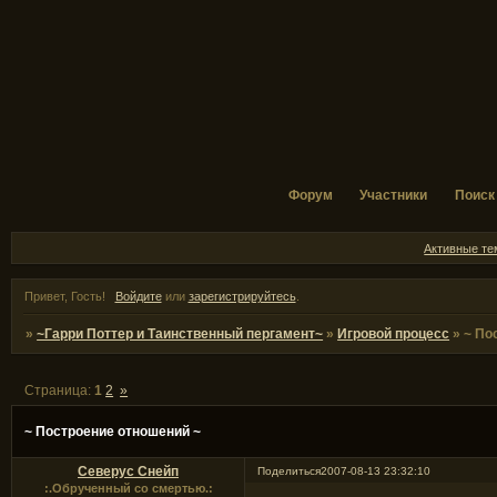
Форум
Участники
Поиск
Активные т
Привет, Гость!
Войдите
или
зарегистрируйтесь
.
»
~Гарри Поттер и Таинственный пергамент~
»
Игровой процесс
»
~ По
Страница:
1
2
»
~ Построение отношений ~
Северус Снейп
Поделиться
2007-08-13 23:32:10
:.Обрученный со смертью.: