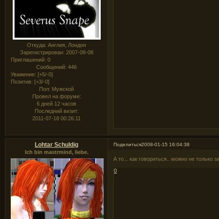
Откуда:
Англия, Лондон
Зарегистрирован
: 2007-08-08
Приглашений:
0
Сообщений:
446
Уважение:
[+5/-0]
Позитив:
[+3/-0]
Пол:
Мужской
Провел на форуме:
6 дней 12 часов
Последний визит:
2011-07-18 00:26:11
Lohtar Schuldig
Поделиться
2008-01-15 16:04:38
Ich bin mastrmind, liebe.
А то... как говориться.. можно не только з
0