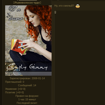
Рыжеволосое чудо
Ну, кто смелый?
0
Зарегистрирован
: 2008-01-14
Приглашений:
0
Сообщений:
14
Уважение:
[+0/-0]
Позитив:
[+0/-0]
Провел на форуме:
1 час 15 минут
Последний визит: