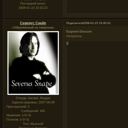
Последний визит:
2008-01-22 20:32:23
Северус Снейп
Поделиться
2008-01-15 23:40:41
:.Обрученный со смертью.:
Eugenie Descure
Неприязнь
0
Откуда:
Англия, Лондон
Зарегистрирован
: 2007-08-08
Приглашений:
0
Сообщений:
446
Уважение:
[+5/-0]
Позитив:
[+3/-0]
Пол:
Мужской
Провел на форуме: