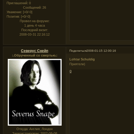
Приглашений:
0
Сообщений:
26
Уважение:
[+0/-0]
Позитив:
[+0/-0]
Провел на форуме:
1 день 4 часа
Последний визит:
2008-03-31 22:16:12
Северус Снейп
Поделиться
2008-01-15 12:00:16
:.Обрученный со смертью.:
Lohtar Schuldig
Приятели)
0
Откуда:
Англия, Лондон
Зарегистрирован
: 2007-08-08