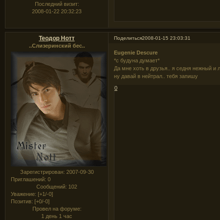
Последний визит:
2008-01-22 20:32:23
Теодор Нотт
Поделиться
2008-01-15 23:03:31
..Слизеринский бес..
Eugenie Descure
*с будуна думает*
Да мне хоть в друзья.. я седня нежный и 
ну давай в нейтрал.. тебя запишу
0
Зарегистрирован
: 2007-09-30
Приглашений:
0
Сообщений:
102
Уважение:
[+1/-0]
Позитив:
[+0/-0]
Провел на форуме:
1 день 1 час