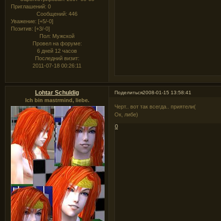
Приглашений:
0
Сообщений:
446
Уважение:
[+5/-0]
Позитив:
[+3/-0]
Пол:
Мужской
Провел на форуме:
6 дней 12 часов
Последний визит:
2011-07-18 00:26:11
Lohtar Schuldig
Поделиться
2008-01-15 13:58:41
Ich bin mastrmind, liebe.
Черт.. вот так всегда.. приятели(
Ок, либе)
0