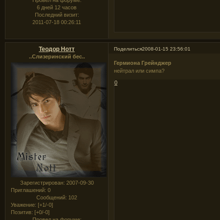
6 дней 12 часов
Последний визит:
2011-07-18 00:26:11
Теодор Нотт
Поделиться
2008-01-15 23:56:01
..Слизеринский бес..
Гермиона Грейнджер
нейтрал или симпа?
0
Зарегистрирован
: 2007-09-30
Приглашений:
0
Сообщений:
102
Уважение:
[+1/-0]
Позитив:
[+0/-0]
Провел на форуме: