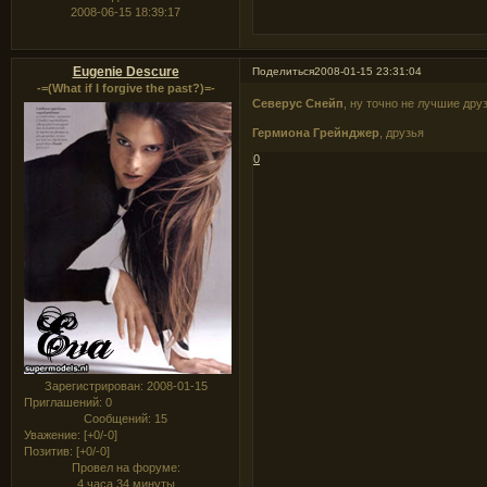
2008-06-15 18:39:17
Eugenie Descure
Поделиться
2008-01-15 23:31:04
-=(What if I forgive the past?)=-
Северус Снейп
, ну точно не лучшие дру
Гермиона Грейнджер
, друзья
0
Зарегистрирован
: 2008-01-15
Приглашений:
0
Сообщений:
15
Уважение:
[+0/-0]
Позитив:
[+0/-0]
Провел на форуме:
4 часа 34 минуты