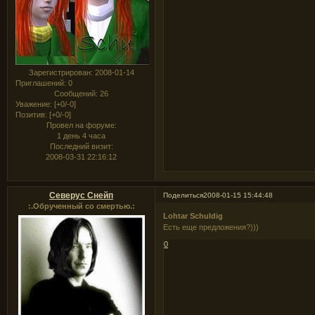
Зарегистрирован
: 2008-01-14
Приглашений:
0
Сообщений:
26
Уважение:
[+0/-0]
Позитив:
[+0/-0]
Провел на форуме:
1 день 4 часа
Последний визит:
2008-03-31 22:16:12
Северус Снейп
Поделиться
2008-01-15 15:44:48
:.Обрученный со смертью.:
Lohtar Schuldig
Есть еще предложения?)))
0