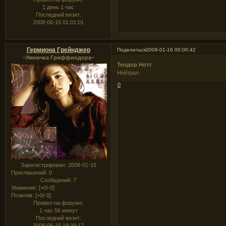
1 день 1 час
Последний визит:
2008-06-15 01:01:01
Гермиона Грейнджер
Поделиться
2008-01-16 00:00:42
~Умничка Гриффиндора~
Теодор Нотт
Нейтрал
0
Зарегистрирован
: 2008-01-15
Приглашений:
0
Сообщений:
7
Уважение:
[+0/-0]
Позитив:
[+0/-0]
Провел на форуме:
1 час 56 минут
Последний визит:
2008-06-15 18:39:17