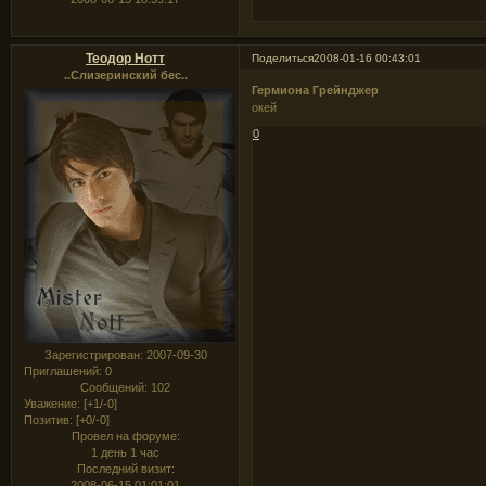
Теодор Нотт
Поделиться
2008-01-16 00:43:01
..Слизеринский бес..
Гермиона Грейнджер
окей
0
Зарегистрирован
: 2007-09-30
Приглашений:
0
Сообщений:
102
Уважение:
[+1/-0]
Позитив:
[+0/-0]
Провел на форуме:
1 день 1 час
Последний визит:
2008-06-15 01:01:01