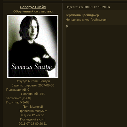
Северус Снейп
Поделиться
2008-01-15 19:28:06
:.Обрученный со смертью.:
Гермиона Грейнджер
Неприязнь мисс Грейнджер!
0
Откуда:
Англия, Лондон
Зарегистрирован
: 2007-08-08
Приглашений:
0
Сообщений:
446
Уважение:
[+5/-0]
Позитив:
[+3/-0]
Пол:
Мужской
Провел на форуме:
6 дней 12 часов
Последний визит:
2011-07-18 00:26:11