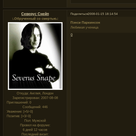
Северус Снейп
Поделиться
2008-01-15 18:14:54
:.Обрученный со смертью.:
Пэнси Паркинсон
Любимая ученица
0
Откуда:
Англия, Лондон
Зарегистрирован
: 2007-08-08
Приглашений:
0
Сообщений:
446
Уважение:
[+5/-0]
Позитив:
[+3/-0]
Пол:
Мужской
Провел на форуме:
6 дней 12 часов
Последний визит: