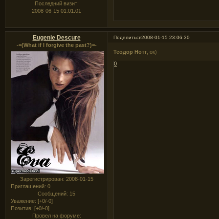
Последний визит:
2008-06-15 01:01:01
Eugenie Descure
Поделиться
2008-01-15 23:06:30
-=(What if I forgive the past?)=-
Теодор Нотт
, ок)
0
Зарегистрирован
: 2008-01-15
Приглашений:
0
Сообщений:
15
Уважение:
[+0/-0]
Позитив:
[+0/-0]
Провел на форуме: