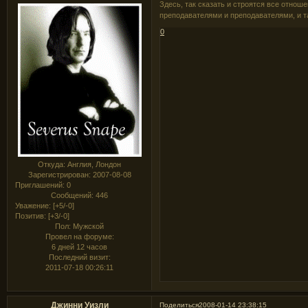
Здесь, так сказать и строятся все отно
преподавателями и преподавателями, и та
0
Откуда:
Англия, Лондон
Зарегистрирован
: 2007-08-08
Приглашений:
0
Сообщений:
446
Уважение:
[+5/-0]
Позитив:
[+3/-0]
Пол:
Мужской
Провел на форуме:
6 дней 12 часов
Последний визит:
2011-07-18 00:26:11
Джинни Уизли
Поделиться
2008-01-14 23:38:15