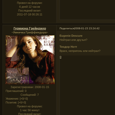
Провел на форуме:
6 дней 12 часов
Последний визит:
2011-07-18 00:26:11
Гермиона Грейнджер
Поделиться
2008-01-15 23:24:42
~Умничка Гриффиндора~
Eugenie Descure
Нейтрал или друзья?
Теодор Нотт
Враги, неприязнь или нейтрал?
0
Зарегистрирован
: 2008-01-15
Приглашений:
0
Сообщений:
7
Уважение:
[+0/-0]
Позитив:
[+0/-0]
Провел на форуме:
1 час 56 минут
Последний визит: