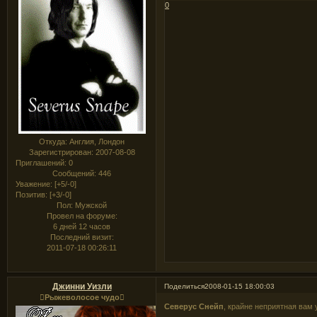
0
Откуда:
Англия, Лондон
Зарегистрирован
: 2007-08-08
Приглашений:
0
Сообщений:
446
Уважение:
[+5/-0]
Позитив:
[+3/-0]
Пол:
Мужской
Провел на форуме:
6 дней 12 часов
Последний визит:
2011-07-18 00:26:11
Джинни Уизли
Поделиться
2008-01-15 18:00:03
Рыжеволосое чудо
Северус Снейп
, крайне неприятная ва