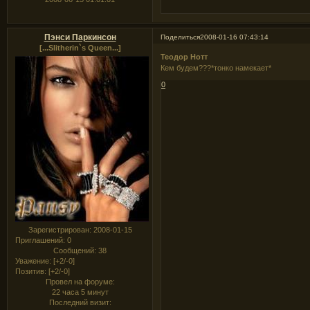
Пэнси Паркинсон
Поделиться
2008-01-16 07:43:14
[...Slitherin`s Queen...]
Теодор Нотт
Кем будем???*тонко намекает*
0
Зарегистрирован
: 2008-01-15
Приглашений:
0
Сообщений:
38
Уважение:
[+2/-0]
Позитив:
[+2/-0]
Провел на форуме:
22 часа 5 минут
Последний визит: