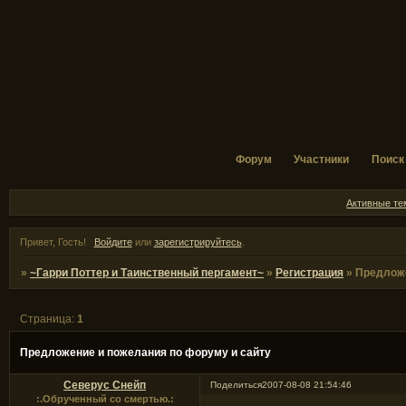
Форум
Участники
Поиск
Активные т
Привет, Гость!
Войдите
или
зарегистрируйтесь
.
»
~Гарри Поттер и Таинственный пергамент~
»
Регистрация
»
Предложе
Страница:
1
Предложение и пожелания по форуму и сайту
Северус Снейп
Поделиться
2007-08-08 21:54:46
:.Обрученный со смертью.: