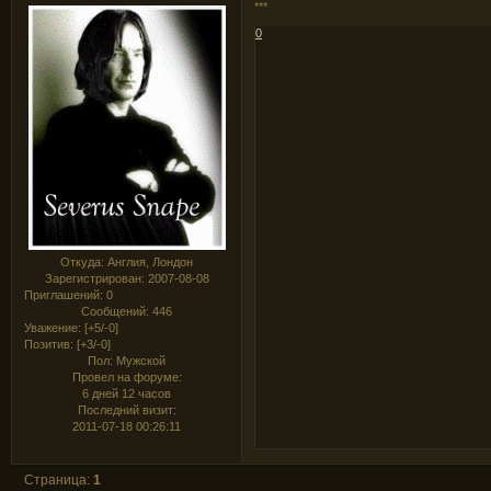
***
0
Откуда:
Англия, Лондон
Зарегистрирован
: 2007-08-08
Приглашений:
0
Сообщений:
446
Уважение:
[+5/-0]
Позитив:
[+3/-0]
Пол:
Мужской
Провел на форуме:
6 дней 12 часов
Последний визит:
2011-07-18 00:26:11
Страница:
1