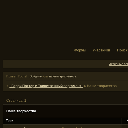
Форум
Участники
Поиск
Активные т
Привет, Гость!
Войдите
или
зарегистрируйтесь
.
»
~Гарри Поттер и Таинственный пергамент~
»
Наше творчество
Страница:
1
Наше творчество
Тема