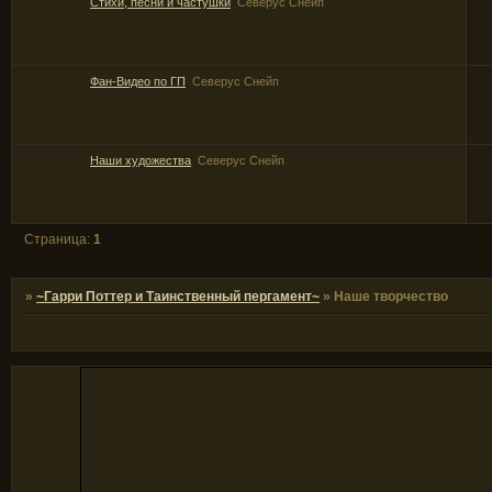
Стихи, песни и частушки
Северус Снейп
Фан-Видео по ГП
Северус Снейп
Наши художества
Северус Снейп
Страница:
1
»
~Гарри Поттер и Таинственный пергамент~
»
Наше творчество